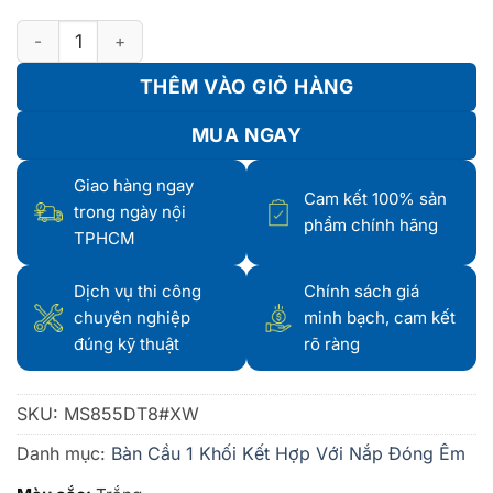
Bàn cầu 1 khối kèm nắp đóng êm TC600VS - MS855DT8 số lư
THÊM VÀO GIỎ HÀNG
MUA NGAY
Giao hàng ngay
Cam kết 100% sản
trong ngày nội
phẩm chính hãng
TPHCM
Dịch vụ thi công
Chính sách giá
chuyên nghiệp
minh bạch, cam kết
đúng kỹ thuật
rõ ràng
SKU:
MS855DT8#XW
Danh mục:
Bàn Cầu 1 Khối Kết Hợp Với Nắp Đóng Êm