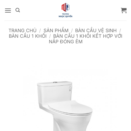
Bỏ
qua
nội
dung
TRANG CHỦ
/
SẢN PHẨM
/
BÀN CẦU VỆ SINH
/
BÀN CẦU 1 KHỐI
/
BÀN CẦU 1 KHỐI KẾT HỢP VỚI
NẮP ĐÓNG ÊM