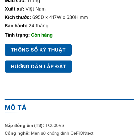
Màu sắc:
Trắng
Xuất xứ:
Việt Nam
Kích thước:
695D x 417W x 630H mm
Bảo hành:
24 tháng
Tình trạng:
Còn hàng
THÔNG SỐ KỸ THUẬT
HƯỚNG DẪN LẮP ĐẶT
MÔ TẢ
Nắp đóng êm (T8):
TC600VS
Công nghệ:
Men sứ chống dính CeFiONtect