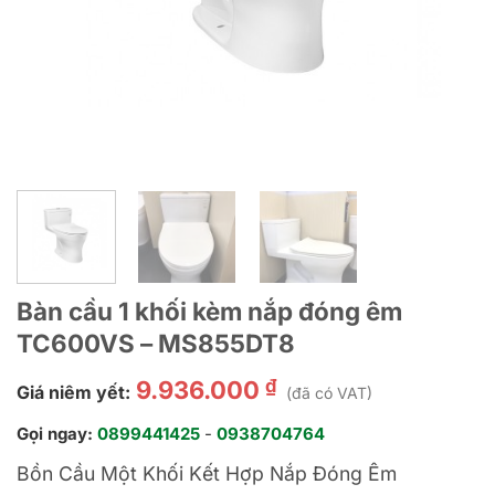
Bàn cầu 1 khối kèm nắp đóng êm
TC600VS – MS855DT8
₫
9.936.000
Giá niêm yết:
(đã có VAT)
Gọi ngay:
0899441425
-
0938704764
Bồn Cầu Một Khối Kết Hợp Nắp Đóng Êm