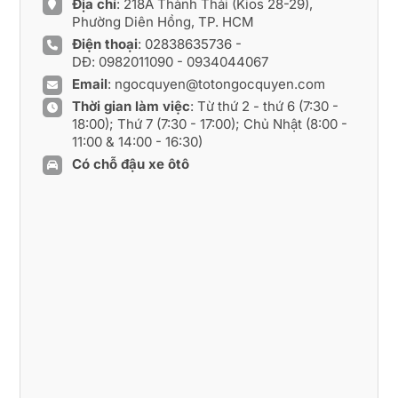
Địa chỉ
: 218A Thành Thái (Kios 28-29),
Phường Diên Hồng, TP. HCM
Điện thoại
:
02838635736
-
DĐ:
0982011090
-
0934044067
Email
:
ngocquyen@totongocquyen.com
Thời gian làm việc
: Từ thứ 2 - thứ 6 (7:30 -
18:00); Thứ 7 (7:30 - 17:00); Chủ Nhật (8:00 -
11:00 & 14:00 - 16:30)
Có chỗ đậu xe ôtô