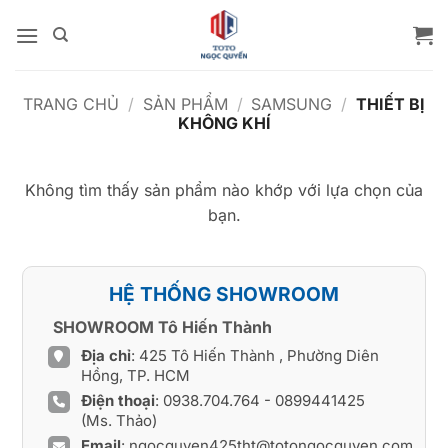
Bỏ
qua
nội
dung
TRANG CHỦ
/
SẢN PHẨM
/
SAMSUNG
/
THIẾT BỊ
KHÔNG KHÍ
Không tìm thấy sản phẩm nào khớp với lựa chọn của
bạn.
HỆ THỐNG SHOWROOM
SHOWROOM Tô Hiến Thành
Địa chỉ
: 425 Tô Hiến Thành , Phường Diên
Hồng, TP. HCM
Điện thoại
:
0938.704.764
-
0899441425
(Ms. Thảo)
Email
:
ngocquyen425tht@totongocquyen.com