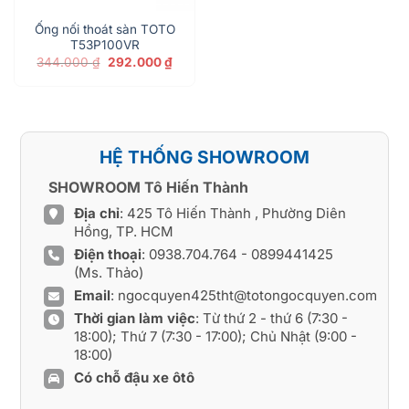
Ống nối thoát sàn TOTO
T53P100VR
Giá
Giá
344.000
₫
292.000
₫
gốc
hiện
là:
tại
344.000 ₫.
là:
292.000 ₫.
HỆ THỐNG SHOWROOM
SHOWROOM Tô Hiến Thành
Địa chỉ
: 425 Tô Hiến Thành , Phường Diên
Hồng, TP. HCM
Điện thoại
:
0938.704.764
-
0899441425
(Ms. Thảo)
Email
:
ngocquyen425tht@totongocquyen.com
Thời gian làm việc
: Từ thứ 2 - thứ 6 (7:30 -
18:00); Thứ 7 (7:30 - 17:00); Chủ Nhật (9:00 -
18:00)
Có chỗ đậu xe ôtô