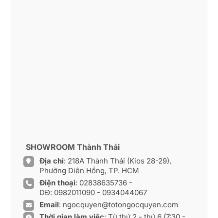
SHOWROOM Thành Thái
Địa chỉ
: 218A Thành Thái (Kios 28-29),
Phường Diên Hồng, TP. HCM
Điện thoại
:
02838635736
-
DĐ:
0982011090
-
0934044067
Email
:
ngocquyen@totongocquyen.com
Thời gian làm việc
: Từ thứ 2 - thứ 6 (7:30 -