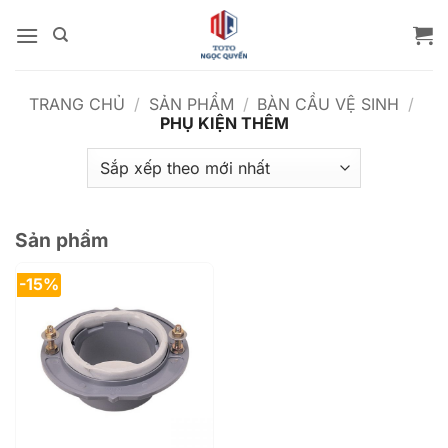
Bỏ
qua
nội
dung
TRANG CHỦ
/
SẢN PHẨM
/
BÀN CẦU VỆ SINH
/
PHỤ KIỆN THÊM
Sản phẩm
-15%