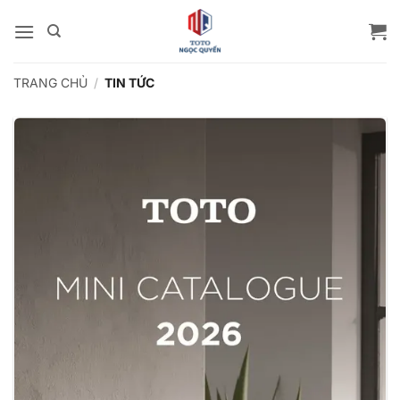
Bỏ
qua
nội
dung
TRANG CHỦ
/
TIN TỨC