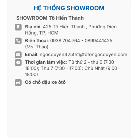
HỆ THỐNG SHOWROOM
SHOWROOM Tô Hiến Thành
Địa chỉ
: 425 Tô Hiến Thành , Phường Diên
Hồng, TP. HCM
Điện thoại
:
0938.704.764
-
0899441425
(Ms. Thảo)
Email
:
ngocquyen425tht@totongocquyen.com
Thời gian làm việc
: Từ thứ 2 - thứ 6 (7:30 -
18:00); Thứ 7 (7:30 - 17:00); Chủ Nhật (9:00 -
18:00)
Có chỗ đậu xe ôtô