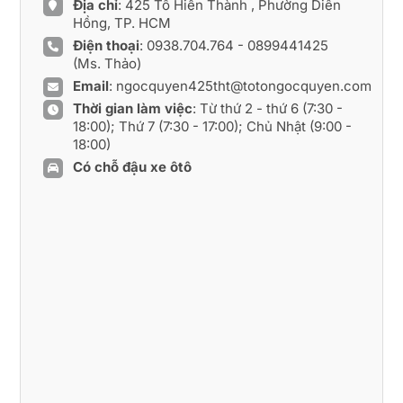
Địa chỉ
: 425 Tô Hiến Thành , Phường Diên
Hồng, TP. HCM
Điện thoại
:
0938.704.764
-
0899441425
(Ms. Thảo)
Email
:
ngocquyen425tht@totongocquyen.com
Thời gian làm việc
: Từ thứ 2 - thứ 6 (7:30 -
18:00); Thứ 7 (7:30 - 17:00); Chủ Nhật (9:00 -
18:00)
Có chỗ đậu xe ôtô