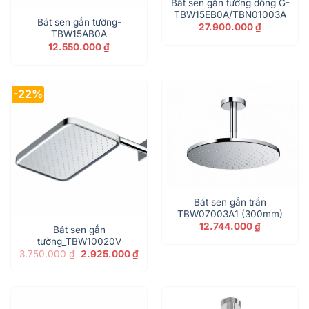
Bát sen gắn tường dòng G-
TBW15EB0A/TBN01003A
Bát sen gắn tường-
27.900.000
₫
TBW15AB0A
12.550.000
₫
-22%
Bát sen gắn trần
TBW07003A1 (300mm)
12.744.000
₫
Bát sen gắn
tường_TBW10020V
Giá
Giá
3.750.000
₫
2.925.000
₫
gốc
hiện
là:
tại
3.750.000 ₫.
là:
2.925.000 ₫.