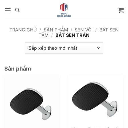
Bỏ
qua
nội
dung
TRANG CHỦ
/
SẢN PHẨM
/
SEN VÒI
/
BÁT SEN
TẮM
/
BÁT SEN TRẦN
Sản phẩm