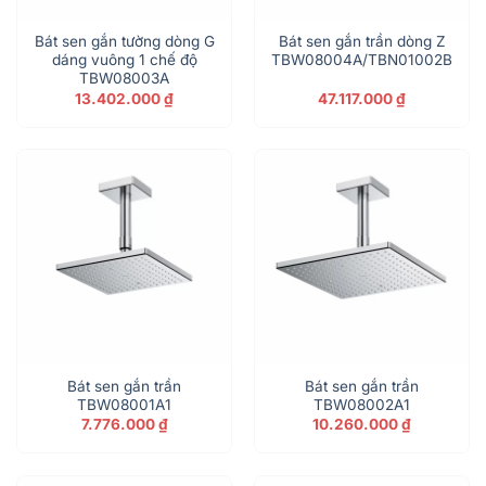
Bát sen gắn tường dòng G
Bát sen gắn trần dòng Z
dáng vuông 1 chế độ
TBW08004A/TBN01002B
TBW08003A
13.402.000
₫
47.117.000
₫
Bát sen gắn trần
Bát sen gắn trần
TBW08001A1
TBW08002A1
7.776.000
₫
10.260.000
₫