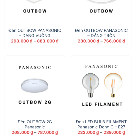
Đèn OUTBOW PANASONIC
Đèn OUTBOW PANASONIC
– DÁNG VUÔNG
– DÁNG TRÒN
Khoảng
Khoả
298.000
₫
–
883.000
₫
280.000
₫
–
766.000
₫
giá:
giá:
từ
từ
298.000 ₫
280.
đến
đến
883.000 ₫
766.0
Đèn OUTBOW 2G
Đèn LED BULB FILAMENT
Panasonic
Panasonic Dòng G – E27
Khoảng
Khoả
268.000
₫
–
787.000
₫
232.000
₫
–
289.000
₫
giá:
giá: