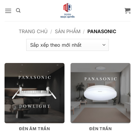
Bỏ
qua
nội
dung
TRANG CHỦ
/
SẢN PHẨM
/
PANASONIC
ĐÈN ÂM TRẦN
ĐÈN TRẦN