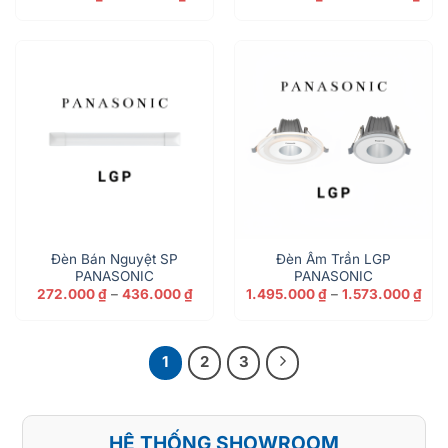
giá:
giá:
từ
từ
50.000 ₫
1.14
đến
đến
109.000 ₫
1.33
Đèn Bán Nguyệt SP
Đèn Âm Trần LGP
PANASONIC
PANASONIC
Khoảng
Kho
272.000
₫
–
436.000
₫
1.495.000
₫
–
1.573.000
₫
giá:
giá:
từ
từ
272.000 ₫
1.4
đến
đến
436.000 ₫
1.5
1
2
3
HỆ THỐNG SHOWROOM