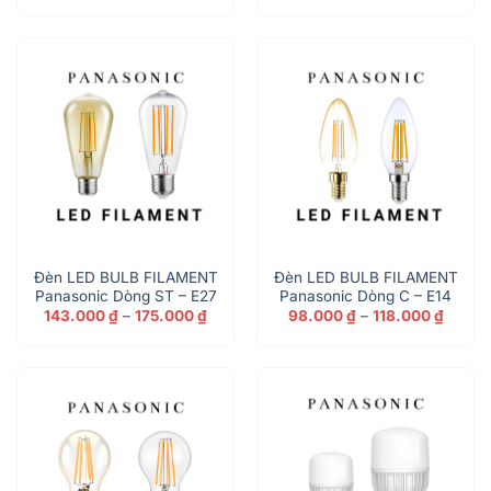
từ
từ
268.000 ₫
232.
đến
đến
787.000 ₫
289.
Đèn LED BULB FILAMENT
Đèn LED BULB FILAMENT
Panasonic Dòng ST – E27
Panasonic Dòng C – E14
Khoảng
Khoản
143.000
₫
–
175.000
₫
98.000
₫
–
118.000
₫
giá:
giá:
từ
từ
143.000 ₫
98.000
đến
đến
175.000 ₫
118.00