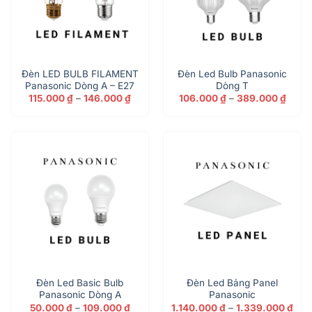
Đèn LED BULB FILAMENT
Đèn Led Bulb Panasonic
Panasonic Dòng A – E27
Dòng T
Khoảng
Khoả
115.000
₫
–
146.000
₫
106.000
₫
–
389.000
₫
giá:
giá:
từ
từ
115.000 ₫
106.0
đến
đến
146.000 ₫
389.0
Đèn Led Basic Bulb
Đèn Led Bảng Panel
Panasonic Dòng A
Panasonic
Khoảng
Kho
50.000
₫
–
109.000
₫
1.140.000
₫
–
1.339.000
₫