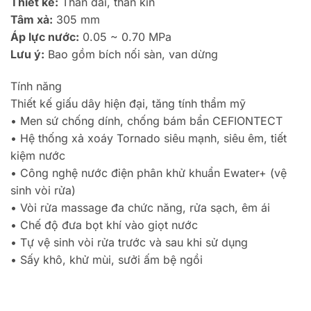
Thiết kế:
Thân dài, thân kín
Tâm xả:
305 mm
Áp lực nước:
0.05 ~ 0.70 MPa
Lưu ý:
Bao gồm bích nối sàn, van dừng
Tính năng
Thiết kế giấu dây hiện đại, tăng tính thẩm mỹ
•
Men sứ chống dính, chống bám bẩn CEFIONTECT
•
Hệ thống xả xoáy Tornado siêu mạnh, siêu êm, tiết
kiệm nước
•
Công nghệ nước điện phân khử khuẩn Ewater+ (vệ
sinh vòi rửa)
•
Vòi rửa massage đa chức năng, rửa sạch, êm ái
•
Chế độ đưa bọt khí vào giọt nước
•
Tự vệ sinh vòi rửa trước và sau khi sử dụng
•
Sấy khô, khử mùi, sưởi ấm bệ ngồi