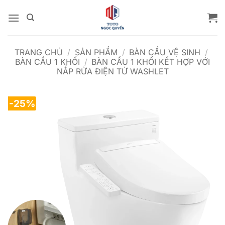
Bỏ
qua
nội
dung
TRANG CHỦ
/
SẢN PHẨM
/
BÀN CẦU VỆ SINH
/
BÀN CẦU 1 KHỐI
/
BÀN CẦU 1 KHỐI KẾT HỢP VỚI
NẮP RỬA ĐIỆN TỬ WASHLET
-25%