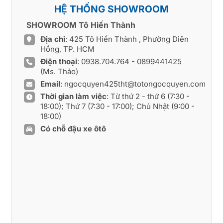
HỆ THỐNG SHOWROOM
SHOWROOM Tô Hiến Thành
Địa chỉ
: 425 Tô Hiến Thành , Phường Diên
Hồng, TP. HCM
Điện thoại
:
0938.704.764
-
0899441425
(Ms. Thảo)
Email
:
ngocquyen425tht@totongocquyen.com
Thời gian làm việc
: Từ thứ 2 - thứ 6 (7:30 -
18:00); Thứ 7 (7:30 - 17:00); Chủ Nhật (9:00 -
18:00)
Có chỗ đậu xe ôtô