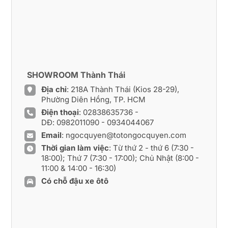
SHOWROOM Thành Thái
Địa chỉ
: 218A Thành Thái (Kios 28-29),
Phường Diên Hồng, TP. HCM
Điện thoại
:
02838635736
-
DĐ:
0982011090
-
0934044067
Email
:
ngocquyen@totongocquyen.com
Thời gian làm việc
: Từ thứ 2 - thứ 6 (7:30 -
18:00); Thứ 7 (7:30 - 17:00); Chủ Nhật (8:00 -
11:00 & 14:00 - 16:30)
Có chỗ đậu xe ôtô