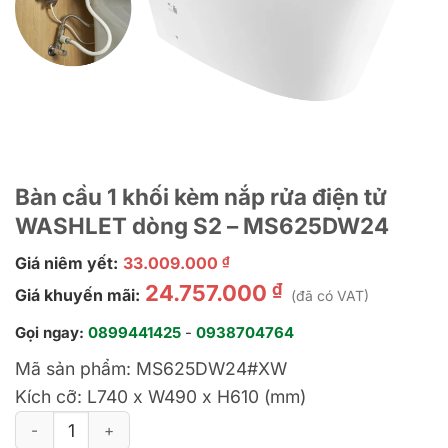
Bàn cầu 1 khối kèm nắp rửa điện tử
WASHLET dòng S2 – MS625DW24
Giá niêm yết:
33.009.000
₫
₫
24.757.000
Giá khuyến mãi:
(đã có VAT)
Gọi ngay:
0899441425
-
0938704764
Mã sản phẩm:
MS625DW24#XW
Kích cỡ:
L740 x W490 x H610 (mm)
Bàn cầu 1 khối kèm nắp rửa điện tử WASHLET dòng S2 – MS6