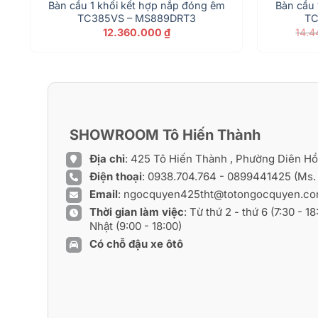
Bàn cầu 1 khối kết hợp nắp đóng êm
Bàn cầu 
TC385VS – MS889DRT3
TC
12.360.000
₫
14.
)
98.000 ₫.
SHOWROOM Tô Hiến Thành
Địa chỉ
: 425 Tô Hiến Thành , Phường Diên H
Điện thoại
:
0938.704.764
-
0899441425
(Ms.
Email
:
ngocquyen425tht@totongocquyen.c
Thời gian làm việc
: Từ thứ 2 - thứ 6 (7:30 - 1
Nhật (9:00 - 18:00)
Có chỗ đậu xe ôtô