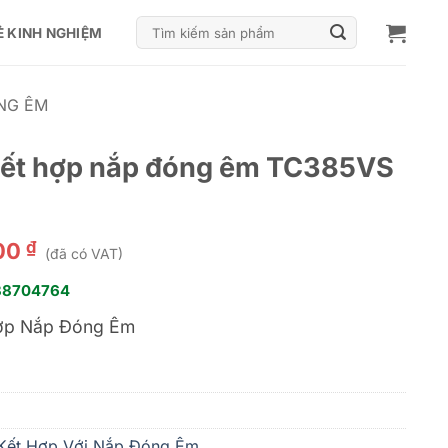
Tìm
Ẻ KINH NGHIỆM
kiếm:
ÓNG ÊM
 kết hợp nắp đóng êm TC385VS
₫
000
(đã có VAT)
38704764
Hợp Nắp Đóng Êm
 Kết Hợp Với Nắp Đóng Êm