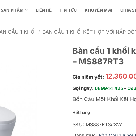
SẢN PHẨM
LIÊN HỆ
TIN TỨC
KHUYẾN MÃI
CHIA S
ÀN CẦU 1 KHỐI
/
BÀN CẦU 1 KHỐI KẾT HỢP VỚI NẮP Đ
Bàn cầu 1 khối
– MS887RT3
12.360.
Giá niêm yết:
Gọi ngay:
0899441425
-
09
Bồn Cầu Một Khối Kết 
Hết hàng
SKU:
MS887RT3#XW
Danh mục:
Bàn Cầu 1 Khối