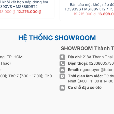
1 khối kết hợp nắp đóng êm
Bàn cầu một khối, nắp đ
393VS – MS889DRT2
TC393VS ( MS188VKT2 / T5
Giá
Giá
443.000
₫
12.276.000
₫
Giá
19.215.000
₫
16.898.
gốc
hiện
gốc
là:
tại
là:
14.443.000 ₫.
là:
19.215.00
12.276.000 ₫.
HỆ THỐNG SHOWROOM
SHOWROOM Thành T
ồng, TP. HCM
Địa chỉ
: 218A Thành Thá
 Thảo)
Điện thoại
:
0283863573
om
Email
:
ngocquyen@toton
8:00); Thứ 7 (7:30 - 17:00); Chủ
Thời gian làm việc
: Từ th
Nhật (8:00 - 11:00 & 14:00 
Có chỗ đậu xe ôtô