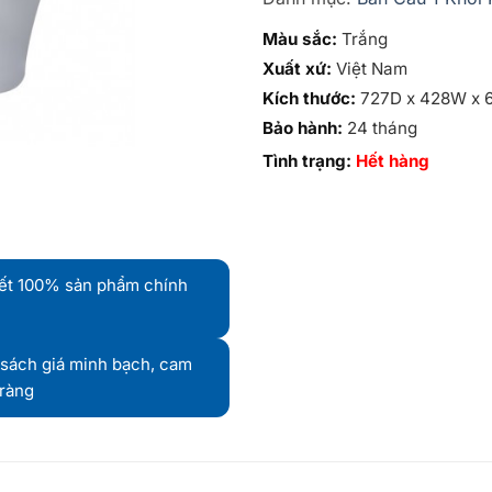
Màu sắc:
Trắng
Xuất xứ:
Việt Nam
Kích thước:
727D x 428W x 
Bảo hành:
24 tháng
Tình trạng:
Hết hàng
ết 100% sản phẩm chính
sách giá minh bạch, cam
 ràng