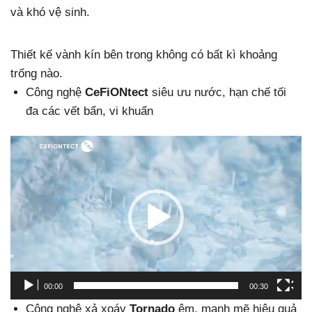
và khó vệ sinh.
Thiết kế vành kín bên trong không có bất kì khoảng
trống nào.
Công nghệ
CeFiONtect
siêu ưu nước, hạn chế tối
đa các vết bẩn, vi khuẩn
Trình
chơi
Video
00:00
00:30
Công nghệ xả xoáy
Tornado
êm, mạnh mẽ hiệu quả