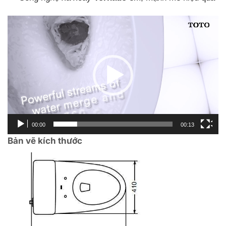
Trình
chơi
Video
00:00
00:13
Bản vẽ kích thước