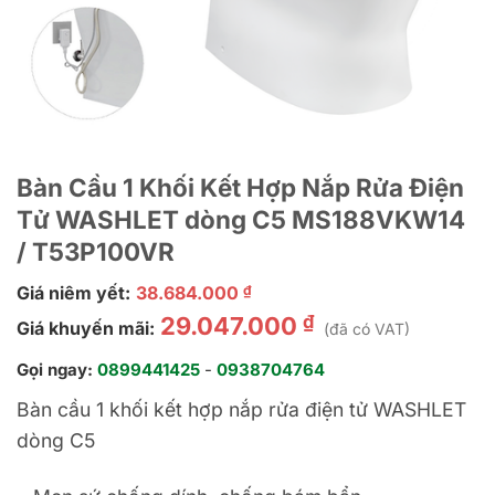
Bàn Cầu 1 Khối Kết Hợp Nắp Rửa Điện
Tử WASHLET dòng C5 MS188VKW14
/ T53P100VR
Giá niêm yết:
38.684.000
₫
₫
29.047.000
Giá khuyến mãi:
(đã có VAT)
Gọi ngay:
0899441425
-
0938704764
Bàn cầu 1 khối kết hợp nắp rửa điện tử WASHLET
dòng C5