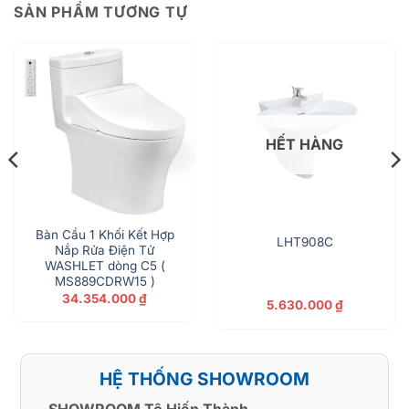
SẢN PHẨM TƯƠNG TỰ
HẾT HÀNG
Bàn Cầu 1 Khối Kết Hợp
LHT908C
Nắp Rửa Điện Tử
WASHLET dòng C5 (
MS889CDRW15 )
34.354.000
₫
5.630.000
₫
HỆ THỐNG SHOWROOM
SHOWROOM Tô Hiến Thành