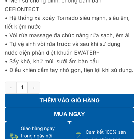
•
Men sứ chống dính, chống bám bẩn
CEFIONTECT
•
Hệ thống xả xoáy Tornado siêu mạnh, siêu êm,
tiết kiệm nước
•
Vòi rửa massage đa chức năng rửa sạch, êm ái
•
Tự vệ sinh vòi rửa trước và sau khi sử dụng
nước điện phân diệt khuẩn EWATER+
•
Sấy khô, khử mùi, sưởi ấm bàn cầu
•
Điều khiển cầm tay nhỏ gọn, tiện lợi khi sử dụng.
Bàn Cầu 1 Khối Kết Hợp Nắp Rửa Điện Tử WASHLET dòng C5 
THÊM VÀO GIỎ HÀNG
MUA NGAY
Giao hàng ngay
Cam kết 100% sản
trong ngày nội