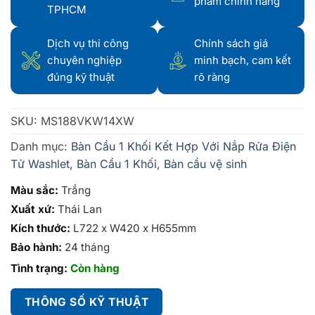
phẩm chính hãng
TPHCM
Dịch vụ thi công
Chính sách giá
chuyên nghiệp
minh bạch, cam kết
đúng kỹ thuật
rõ ràng
SKU:
MS188VKW14XW
Danh mục:
Bàn Cầu 1 Khối Kết Hợp Với Nắp Rửa Điện
Tử Washlet
,
Bàn Cầu 1 Khối
,
Bàn cầu vệ sinh
Màu sắc:
Trắng
Xuất xứ:
Thái Lan
Kích thước:
L722 x W420 x H655mm
Bảo hành:
24 tháng
Tình trạng:
Còn hàng
THÔNG SỐ KỸ THUẬT