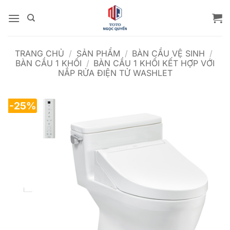
Bỏ
qua
nội
dung
TRANG CHỦ
/
SẢN PHẨM
/
BÀN CẦU VỆ SINH
/
BÀN CẦU 1 KHỐI
/
BÀN CẦU 1 KHỐI KẾT HỢP VỚI
NẮP RỬA ĐIỆN TỬ WASHLET
-25%