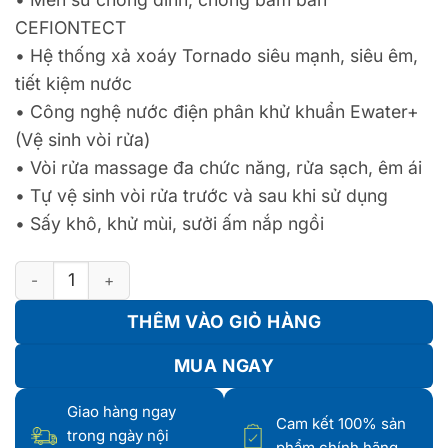
CEFIONTECT
•
Hệ thống xả xoáy Tornado siêu mạnh, siêu êm,
tiết kiệm nước
•
Công nghệ nước điện phân khử khuẩn Ewater+
(Vệ sinh vòi rửa)
•
Vòi rửa massage đa chức năng, rửa sạch, êm ái
•
Tự vệ sinh vòi rửa trước và sau khi sử dụng
•
Sấy khô, khử mùi, sưởi ấm nắp ngồi
Bàn Cầu 2 Khối Kết Hợp Nắp Rửa Điện Tử WASHLET CS767RW1
THÊM VÀO GIỎ HÀNG
MUA NGAY
Giao hàng ngay
Cam kết 100% sản
trong ngày nội
phẩm chính hãng