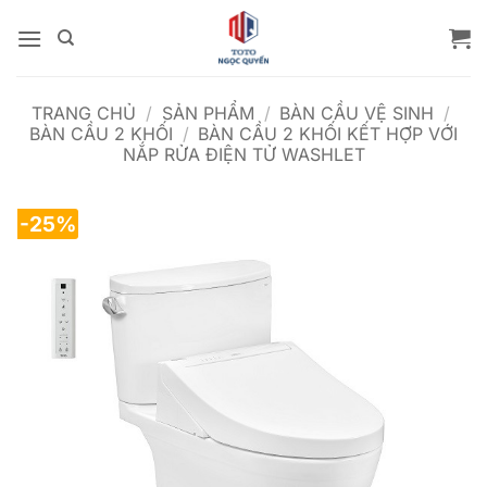
Bỏ
qua
nội
dung
TRANG CHỦ
/
SẢN PHẨM
/
BÀN CẦU VỆ SINH
/
BÀN CẦU 2 KHỐI
/
BÀN CẦU 2 KHỐI KẾT HỢP VỚI
NẮP RỬA ĐIỆN TỬ WASHLET
-25%