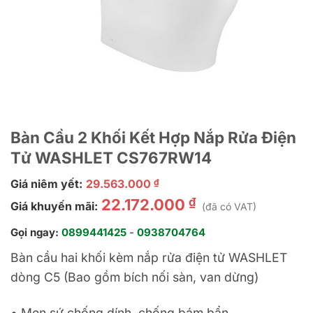
Bàn Cầu 2 Khối Kết Hợp Nắp Rửa Điện
Tử WASHLET CS767RW14
Giá niêm yết:
29.563.000
₫
₫
22.172.000
Giá khuyến mãi:
(đã có VAT)
Gọi ngay:
0899441425
-
0938704764
Bàn cầu hai khối kèm nắp rửa điện tử WASHLET
dòng C5 (Bao gồm bích nối sàn, van dừng)
•
Men sứ chống dính, chống bám bẩn