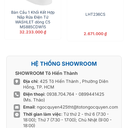
Bàn Cầu 1 Khối Kết Hợp
LHT236CS
Nắp Rửa Điện Tử
WASHLET dòng C5
MS885CDW15
32.233.000
₫
2.671.000
₫
HỆ THỐNG SHOWROOM
SHOWROOM Tô Hiến Thành
Địa chỉ
: 425 Tô Hiến Thành , Phường Diên
Hồng, TP. HCM
Điện thoại
:
0938.704.764
-
0899441425
(Ms. Thảo)
Email
:
ngocquyen425tht@totongocquyen.com
Thời gian làm việc
: Từ thứ 2 - thứ 6 (7:30 -
18:00); Thứ 7 (7:30 - 17:00); Chủ Nhật (9:00 -
18:00)