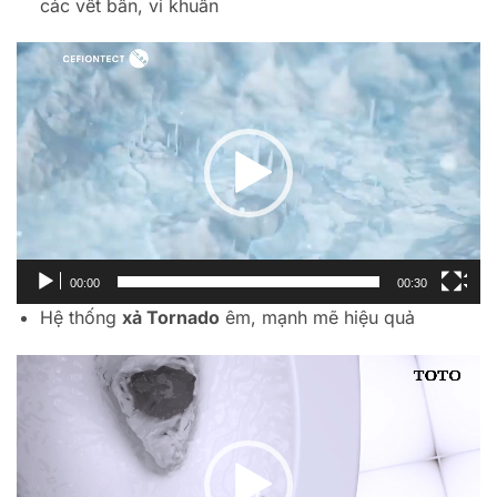
các vết bẩn, vi khuẩn
Trình
chơi
Video
00:00
00:30
Hệ thống
xả Tornado
êm, mạnh mẽ hiệu quả
Trình
chơi
Video