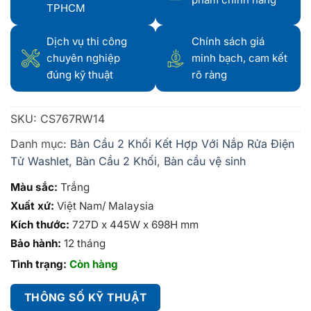
TPHCM
Dịch vụ thi công
Chính sách giá
chuyên nghiệp
minh bạch, cam kết
đúng kỹ thuật
rõ ràng
SKU:
CS767RW14
Danh mục:
Bàn Cầu 2 Khối Kết Hợp Với Nắp Rửa Điện
Tử Washlet
,
Bàn Cầu 2 Khối
,
Bàn cầu vệ sinh
Màu sắc:
Trắng
Xuất xứ:
Việt Nam/ Malaysia
Kích thước:
727D x 445W x 698H mm
Bảo hành:
12 tháng
Tình trạng:
Còn hàng
THÔNG SỐ KỸ THUẬT