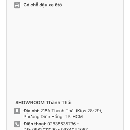
Có chỗ đậu xe ôtô
SHOWROOM Thành Thái
Địa chỉ
: 218A Thành Thái (Kios 28-29),
Phường Diên Hồng, TP. HCM
Điện thoại
:
02838635736
-
DĐ:
0982011090
-
0934044067