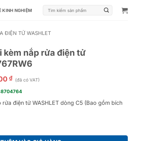
Tìm
Ẻ KINH NGHIỆM
kiếm:
ỬA ĐIỆN TỬ WASHLET
i kèm nắp rửa điện tử
767RW6
₫
000
(đã có VAT)
38704764
p rửa điện tử WASHLET dòng C5 (Bao gồm bích
a điện tử WASHLET - CS767RW6 số lượng