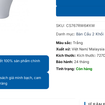
SKU:
CS767RW6#XW
Danh mục:
Bàn Cầu 2 Khối
Màu sắc:
Trắng
Xuất xứ:
Việt Nam/ Malaysia
Kích thước:
Kích thước: 727
ết 100% sản phẩm chính
Bảo hành:
24 tháng
Tình trạng:
Còn hàng
sách giá minh bạch, cam
 ràng
🛒 SẢN