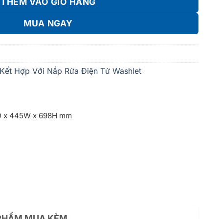
THÊM VÀO GIỎ HÀNG
MUA NGAY
 Kết Hợp Với Nắp Rửa Điện Tử Washlet
D x 445W x 698H mm
 PHẨM MUA KÈM