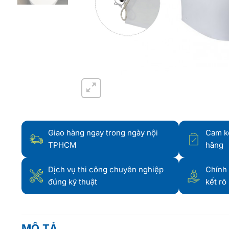
Giao hàng ngay trong ngày nội
Cam k
TPHCM
hãng
Dịch vụ thi công chuyên nghiệp
Chính 
đúng kỹ thuật
kết rõ
MÔ TẢ