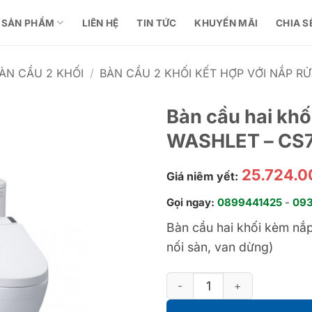
SẢN PHẨM
LIÊN HỆ
TIN TỨC
KHUYẾN MÃI
CHIA S
ÀN CẦU 2 KHỐI
/
BÀN CẦU 2 KHỐI KẾT HỢP VỚI NẮP R
Bàn cầu hai khố
WASHLET – CS
25.724.
Giá niêm yết:
Gọi ngay:
0899441425
-
09
Bàn cầu hai khối kèm nắ
nối sàn, van dừng)
Bàn cầu hai khối kèm nắp rử