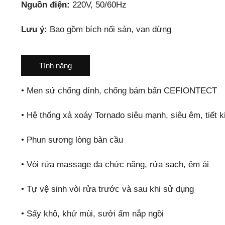
Nguồn điện:
220V, 50/60Hz
Lưu ý:
Bao gồm bích nối sàn, van dừng
Nắp Rửa Điện Tử
WASHLET
Tính năng
TCF23410AAA
17.192.000
₫
Dòng C2
•
Men sứ chống dính, chống bám bẩn CEFIONTECT
•
Hệ thống xả xoáy Tornado siêu mạnh, siêu êm, tiết 
•
Phun sương lòng bàn cầu
•
Vòi rửa massage đa chức năng, rửa sạch, êm ái
•
Tự vệ sinh vòi rửa trước và sau khi sử dụng
•
Sấy khô, khử mùi, sưởi ấm nắp ngồi