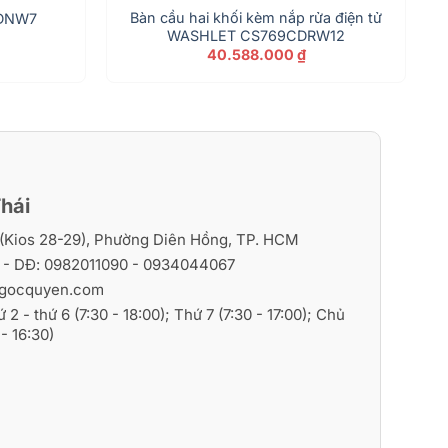
Bàn cầu hai khối kèm nắp rửa điện tử
5DNW7
WASHLET CS769CDRW12
40.588.000
₫
hái
i (Kios 28-29), Phường Diên Hồng, TP. HCM
6
- DĐ:
0982011090
-
0934044067
gocquyen.com
ứ 2 - thứ 6 (7:30 - 18:00); Thứ 7 (7:30 - 17:00); Chủ
- 16:30)