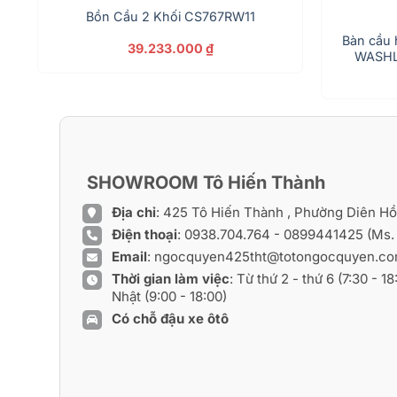
Bồn Cầu 2 Khối CS767RW11
Bàn cầu 
39.233.000
₫
WASHL
SHOWROOM Tô Hiến Thành
Địa chỉ
: 425 Tô Hiến Thành , Phường Diên H
Điện thoại
:
0938.704.764
-
0899441425
(Ms.
Email
:
ngocquyen425tht@totongocquyen.c
Thời gian làm việc
: Từ thứ 2 - thứ 6 (7:30 - 1
Nhật (9:00 - 18:00)
Có chỗ đậu xe ôtô