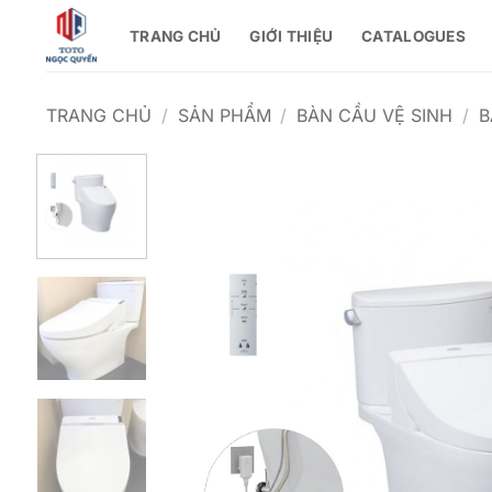
Bỏ
TRANG CHỦ
GIỚI THIỆU
CATALOGUES
qua
nội
dung
TRANG CHỦ
/
SẢN PHẨM
/
BÀN CẦU VỆ SINH
/
B