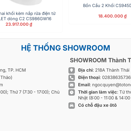
Bồn Cầu 2 Khối CS94
hai khối kèm nắp rửa điện tử
18.400.000
₫
ET dòng C2 CS986GW16
23.917.000
₫
HỆ THỐNG SHOWROOM
SHOWROOM Thành T
ồng, TP. HCM
Địa chỉ
: 218A Thành Thá
 Thảo)
Điện thoại
:
0283863573
om
Email
:
ngocquyen@toton
8:00); Thứ 7 (7:30 - 17:00); Chủ
Thời gian làm việc
: Từ th
Nhật (8:00 - 11:00 & 14:00 
Có chỗ đậu xe ôtô