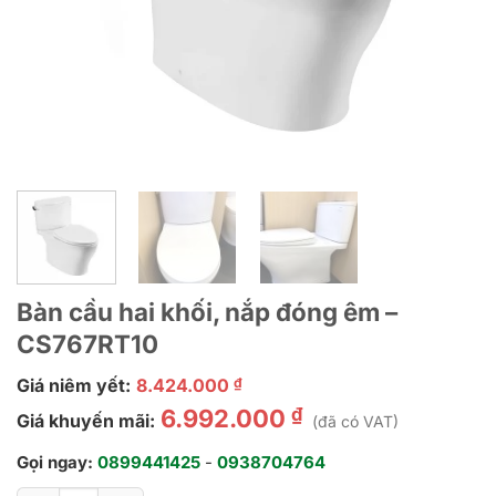
Bàn cầu hai khối, nắp đóng êm –
CS767RT10
Giá niêm yết:
8.424.000
₫
₫
6.992.000
Giá khuyến mãi:
(đã có VAT)
Gọi ngay:
0899441425
-
0938704764