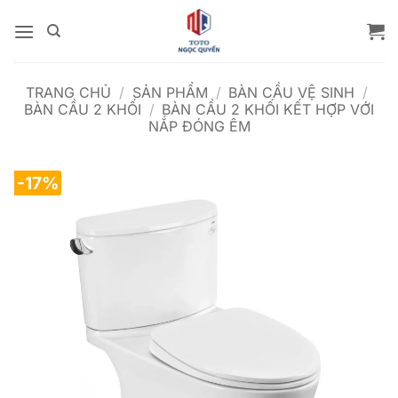
Bỏ
qua
nội
dung
TRANG CHỦ
/
SẢN PHẨM
/
BÀN CẦU VỆ SINH
/
BÀN CẦU 2 KHỐI
/
BÀN CẦU 2 KHỐI KẾT HỢP VỚI
NẮP ĐÓNG ÊM
-17%