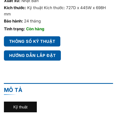
Xuất xứ:
Nhật Bản
Kích thước:
Kỹ thuật Kích thước: 727D x 445W x 698H
mm
Bảo hành:
24 tháng
Tình trạng:
Còn hàng
THÔNG SỐ KỸ THUẬT
HƯỚNG DẪN LẮP ĐẶT
MÔ TẢ
Kỹ thuật