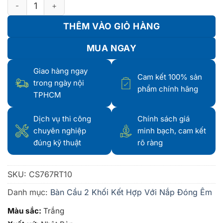
Bàn cầu hai khối, nắp đóng êm - CS767RT10 số lượng
THÊM VÀO GIỎ HÀNG
MUA NGAY
Giao hàng ngay
Cam kết 100% sản
trong ngày nội
phẩm chính hãng
TPHCM
Dịch vụ thi công
Chính sách giá
chuyên nghiệp
minh bạch, cam kết
đúng kỹ thuật
rõ ràng
SKU:
CS767RT10
Danh mục:
Bàn Cầu 2 Khối Kết Hợp Với Nắp Đóng Êm
Màu sắc:
Trắng