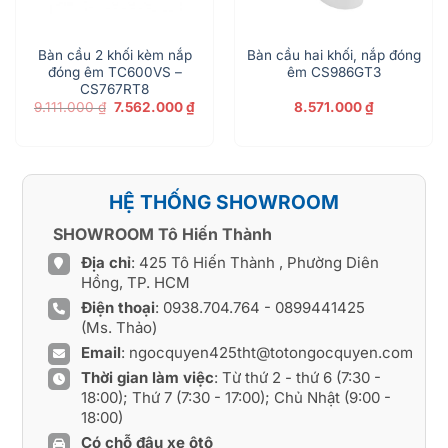
Bàn cầu 2 khối kèm nắp
Bàn cầu hai khối, nắp đóng
đóng êm TC600VS –
êm CS986GT3
CS767RT8
Giá
Giá
9.111.000
₫
7.562.000
₫
8.571.000
₫
gốc
hiện
là:
tại
9.111.000 ₫.
là:
7.562.000 ₫.
HỆ THỐNG SHOWROOM
SHOWROOM Tô Hiến Thành
Địa chỉ
: 425 Tô Hiến Thành , Phường Diên
Hồng, TP. HCM
Điện thoại
:
0938.704.764
-
0899441425
(Ms. Thảo)
Email
:
ngocquyen425tht@totongocquyen.com
Thời gian làm việc
: Từ thứ 2 - thứ 6 (7:30 -
18:00); Thứ 7 (7:30 - 17:00); Chủ Nhật (9:00 -
18:00)
Có chỗ đậu xe ôtô