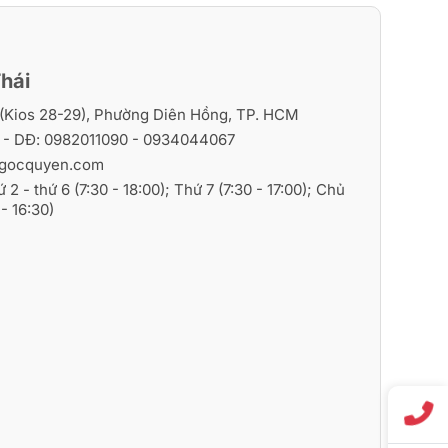
hái
i (Kios 28-29), Phường Diên Hồng, TP. HCM
6
- DĐ:
0982011090
-
0934044067
gocquyen.com
ứ 2 - thứ 6 (7:30 - 18:00); Thứ 7 (7:30 - 17:00); Chủ
- 16:30)