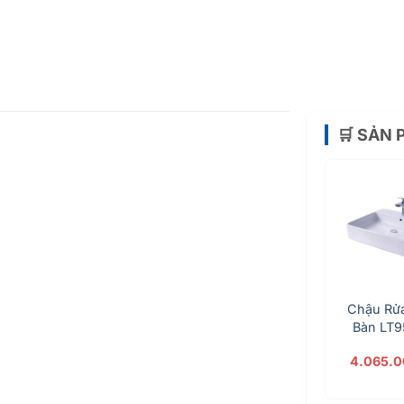
🛒 SẢN
Chậu Rử
Bàn LT
4.065.