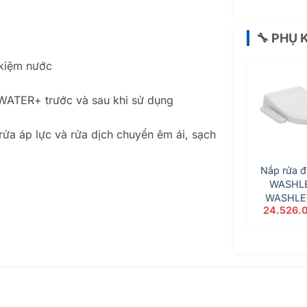
🔧 PHỤ 
 kiệm nước
EWATER+ trước và sau khi sử dụng
rửa áp lực và rửa dịch chuyển êm ái, sạch
Nắp rửa đ
WASHLE
WASHLE
24.526.
TCF3337