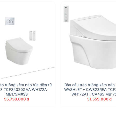
eo tường kèm nắp rửa điện tử
Bàn cầu treo tường kèm nắp 
53 TCF34320GAA WH172A
WASHLET – CW822REA TCF
MB175M#SS
WH172AT TCA465 MB17
55.738.000
₫
51.555.000
₫