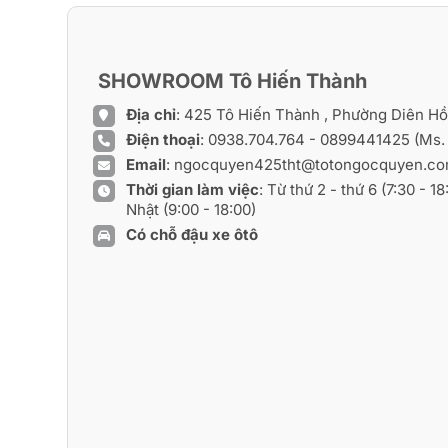
SHOWROOM Tô Hiến Thành
Địa chỉ
: 425 Tô Hiến Thành , Phường Diên H
Điện thoại
:
0938.704.764
-
0899441425
(Ms.
Email
:
ngocquyen425tht@totongocquyen.c
Thời gian làm việc
: Từ thứ 2 - thứ 6 (7:30 - 1
Nhật (9:00 - 18:00)
Có chỗ đậu xe ôtô