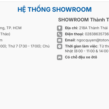
HỆ THỐNG SHOWROOM
SHOWROOM Thành T
ồng, TP. HCM
Địa chỉ
: 218A Thành Thá
 Thảo)
Điện thoại
:
0283863573
om
Email
:
ngocquyen@toton
8:00); Thứ 7 (7:30 - 17:00); Chủ
Thời gian làm việc
: Từ th
Nhật (8:00 - 11:00 & 14:00 
Có chỗ đậu xe ôtô