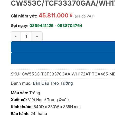
CW553C/TCF33370GAA/WH1
₫
45.811.000
Giá niêm yết:
(đã có VAT)
Gọi ngay:
0899441425
-
0938704764
Bàn cầu treo tường kèm nắp rửa điện tử dòng S2 - C
SKU:
CW553C TCF33370GAA WH172AT TCA465 MB
Danh mục:
Bàn Cầu Treo Tường
Màu sắc:
Trắng
Xuất xứ:
Việt Nam/ Trung Quốc
Kích thước:
540D x 380W x 335H mm
Bảo hành:
24 tháng