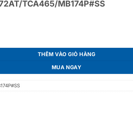
72AT/TCA465/MB174P#SS
W553C/TCF33370GAA/WH172AT/TCA465/MB174P#SS số lượng
THÊM VÀO GIỎ HÀNG
MUA NGAY
174P#SS