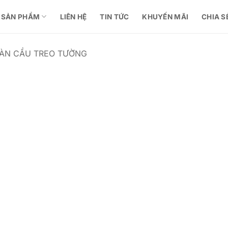
SẢN PHẨM
LIÊN HỆ
TIN TỨC
KHUYẾN MÃI
CHIA S
ÀN CẦU TREO TƯỜNG