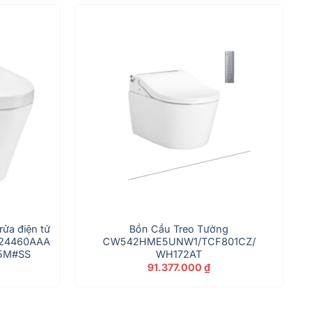
rửa điện tử
Bồn Cầu Treo Tường
24460AAA
CW542HME5UNW1/TCF801CZ/
5M#SS
WH172AT
91.377.000
₫