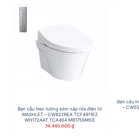
Bàn cầu tr
– CW5
Bàn cầu treo tường kèm nắp rửa điện tử
WASHLET – CW822REA TCF4911EZ
WH172AAT TCA464 MB175M#SS
74.491.000
₫