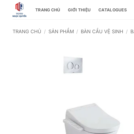
Bỏ
TRANG CHỦ
GIỚI THIỆU
CATALOGUES
qua
nội
dung
TRANG CHỦ
/
SẢN PHẨM
/
BÀN CẦU VỆ SINH
/
B