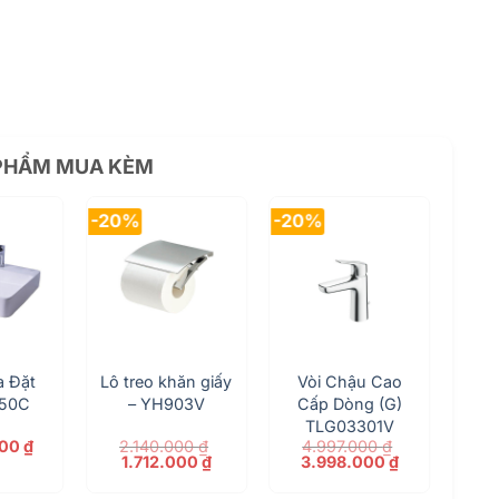
 PHẨM MUA KÈM
-20%
-20%
a Đặt
Lô treo khăn giấy
Vòi Chậu Cao
950C
– YH903V
Cấp Dòng (G)
TLG03301V
000
₫
2.140.000
₫
4.997.000
₫
Giá
Giá
Giá
Giá
1.712.000
₫
3.998.000
₫
gốc
hiện
gốc
hiện
là:
tại
là:
tại