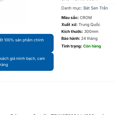
Danh mục:
Bát Sen Trần
Màu sắc:
CROM
Xuất xứ:
Trung Quốc
Kích thước:
300mm
Bảo hành:
24 tháng
ết 100% sản phẩm chính
Tình trạng:
Còn hàng
sách giá minh bạch, cam
 ràng