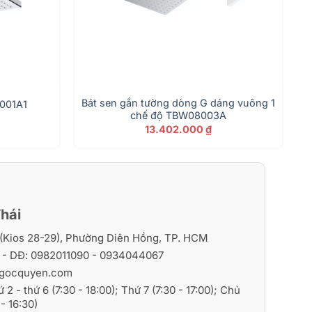
Bát sen gắn tường dòng G dáng vuông 1
8001A1
chế độ TBW08003A
13.402.000
₫
hái
i (Kios 28-29), Phường Diên Hồng, TP. HCM
6
- DĐ:
0982011090
-
0934044067
gocquyen.com
ứ 2 - thứ 6 (7:30 - 18:00); Thứ 7 (7:30 - 17:00); Chủ
- 16:30)