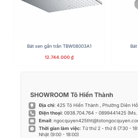
Bát sen gắn trần TBW08003A1
Bát
12.744.000
₫
SHOWROOM Tô Hiến Thành
Địa chỉ
: 425 Tô Hiến Thành , Phường Diên H
Điện thoại
:
0938.704.764
-
0899441425
(Ms.
Email
:
ngocquyen425tht@totongocquyen.c
Thời gian làm việc
: Từ thứ 2 - thứ 6 (7:30 - 1
Nhật (9:00 - 18:00)