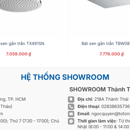
 sen gắn trần TX491SN
Bát sen gắn trần TBW0
7.059.000
₫
7.776.000
₫
HỆ THỐNG SHOWROOM
SHOWROOM Thành T
ồng, TP. HCM
Địa chỉ
: 218A Thành Thá
 Thảo)
Điện thoại
:
0283863573
om
Email
:
ngocquyen@toton
8:00); Thứ 7 (7:30 - 17:00); Chủ
Thời gian làm việc
: Từ th
Nhật (8:00 - 11:00 & 14:00 