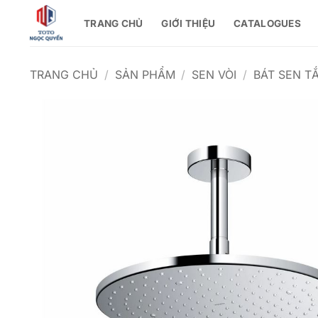
Bỏ
TRANG CHỦ
GIỚI THIỆU
CATALOGUES
qua
nội
dung
TRANG CHỦ
/
SẢN PHẨM
/
SEN VÒI
/
BÁT SEN T