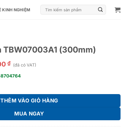
Tìm
Ẻ KINH NGHIỆM
kiếm:
rần TBW07003A1 (300mm)
₫
00
(đã có VAT)
38704764
1 (300mm) số lượng
THÊM VÀO GIỎ HÀNG
MUA NGAY