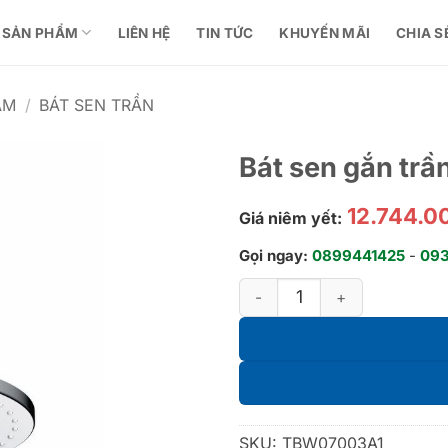
SẢN PHẨM
LIÊN HỆ
TIN TỨC
KHUYẾN MÃI
CHIA S
ẮM
/
BÁT SEN TRẦN
Bát sen gắn t
12.744.0
Giá niêm yết:
Gọi ngay:
0899441425
-
09
Bát sen gắn trần TBW07003A
SKU:
TBW07003A1