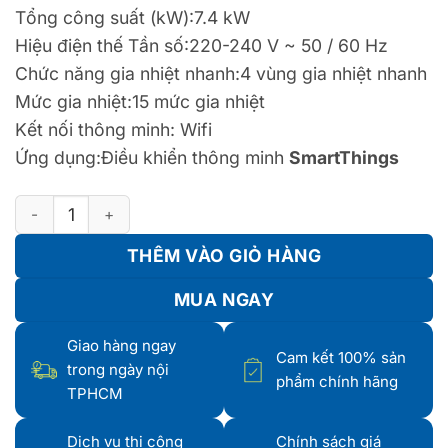
Tổng công suất (kW):7.4 kW
Hiệu điện thế Tần số:220-240 V ~ 50 / 60 Hz
Chức năng gia nhiệt nhanh:4 vùng gia nhiệt nhanh
Mức gia nhiệt:15 mức gia nhiệt
Kết nối thông minh: Wifi
Ứng dụng:Điều khiển thông minh
SmartThings
Bếp Từ SAMSUNG Bespoke NZ64B5067YY/SV Với 4 Vùng Nấu
THÊM VÀO GIỎ HÀNG
MUA NGAY
Giao hàng ngay
Cam kết 100% sản
trong ngày nội
phẩm chính hãng
TPHCM
Dịch vụ thi công
Chính sách giá