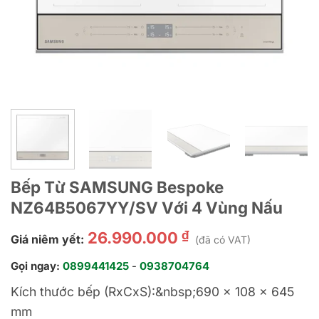
Bếp Từ SAMSUNG Bespoke
NZ64B5067YY/SV Với 4 Vùng Nấu
₫
26.990.000
Giá niêm yết:
(đã có VAT)
Gọi ngay:
0899441425
-
0938704764
Kích thước bếp (RxCxS):&nbsp;690 x 108 x 645
mm