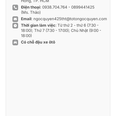
Hồng, TP. HCM
Điện thoại
:
0938.704.764
-
0899441425
(Ms. Thảo)
Email
:
ngocquyen425tht@totongocquyen.com
Thời gian làm việc
: Từ thứ 2 - thứ 6 (7:30 -
18:00); Thứ 7 (7:30 - 17:00); Chủ Nhật (9:00 -
18:00)
Có chỗ đậu xe ôtô