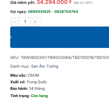
₫
34.294.000
Giá niêm yết:
(đã có VAT)
Gọi ngay:
0899441425
-
0938704764
Bộ kết hợp sen âm tường G series dáng vuông số lượng
SKU:
TBW08003A1/TBW02006A/TBG10001B/TBG103
Danh mục:
Sen Âm Tường
Màu sắc:
CROM
Xuất xứ:
Trung Quốc
Bảo hành:
24 tháng
Tình trạng:
Còn hàng