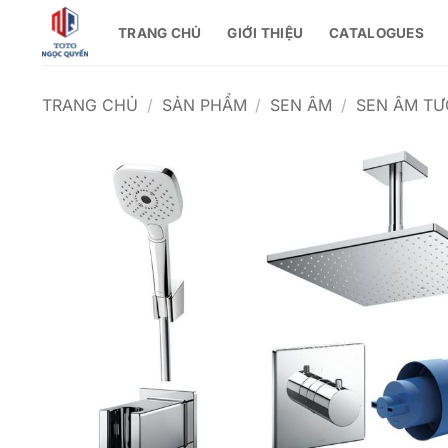
Bỏ
TRANG CHỦ
GIỚI THIỆU
CATALOGUES
qua
nội
dung
TRANG CHỦ
/
SẢN PHẨM
/
SEN ÂM
/
SEN ÂM T