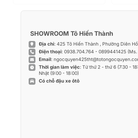
SHOWROOM Tô Hiến Thành
Địa chỉ
: 425 Tô Hiến Thành , Phường Diên H
Điện thoại
:
0938.704.764
-
0899441425
(Ms.
Email
:
ngocquyen425tht@totongocquyen.c
Thời gian làm việc
: Từ thứ 2 - thứ 6 (7:30 - 1
Nhật (9:00 - 18:00)
Có chỗ đậu xe ôtô