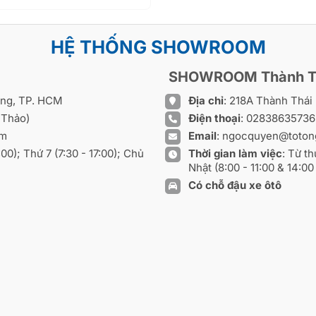
HỆ THỐNG SHOWROOM
SHOWROOM Thành T
ồng, TP. HCM
Địa chỉ
: 218A Thành Thá
 Thảo)
Điện thoại
:
0283863573
om
Email
:
ngocquyen@toton
8:00); Thứ 7 (7:30 - 17:00); Chủ
Thời gian làm việc
: Từ th
Nhật (8:00 - 11:00 & 14:00 
Có chỗ đậu xe ôtô