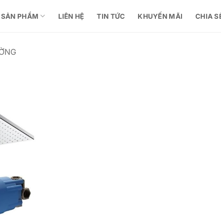
SẢN PHẨM
LIÊN HỆ
TIN TỨC
KHUYẾN MÃI
CHIA S
ƯỜNG