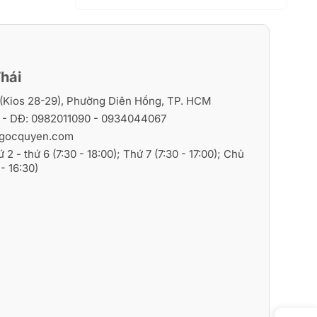
hái
i (Kios 28-29), Phường Diên Hồng, TP. HCM
6
- DĐ:
0982011090
-
0934044067
gocquyen.com
ứ 2 - thứ 6 (7:30 - 18:00); Thứ 7 (7:30 - 17:00); Chủ
- 16:30)