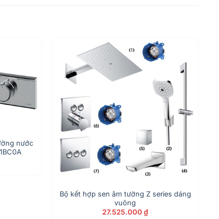
đường nước
11BC0A
Bộ kết hợp sen âm tường Z series dáng
vuông
27.525.000
₫