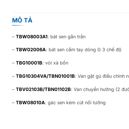
MÔ TẢ
–
TBW08003A1
: bát sen gắn trần
–
TBW02006A
: bát sen cầm tay dòng G 3 chế độ
–
TBG10001B
: vòi xả bồn
–
TBG10304VA/TBN01001B
: Van gật gù điều chỉnh
–
TBV02103B/TBN01102B
: Van chuyển hướng (2 đư
–
TBW08010A
: gác sen kèm cút nối tường