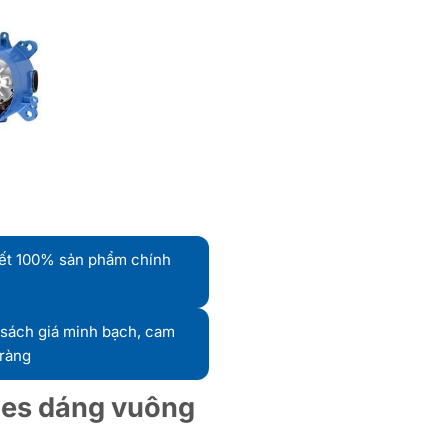
ết 100% sản phẩm chính
sách giá minh bạch, cam
 ràng
ies dáng vuông