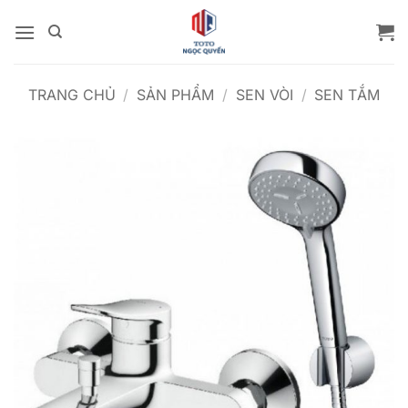
Bỏ
qua
nội
dung
TRANG CHỦ
/
SẢN PHẨM
/
SEN VÒI
/
SEN TẮM