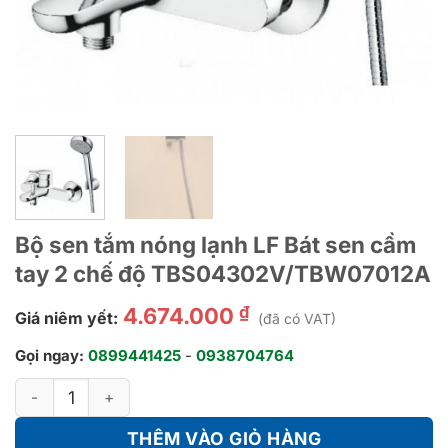
Bộ sen tắm nóng lạnh LF Bát sen cầm
tay 2 chế độ TBS04302V/TBW07012A
₫
4.674.000
Giá niêm yết:
(đã có VAT)
Gọi ngay:
0899441425
-
0938704764
Bộ sen tắm nóng lạnh LF Bát sen cầm tay 2 chế độ TBS0430
THÊM VÀO GIỎ HÀNG