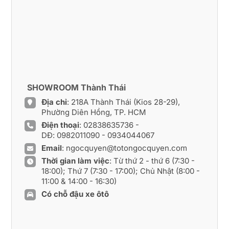
SHOWROOM Thành Thái
Địa chỉ
: 218A Thành Thái (Kios 28-29),
Phường Diên Hồng, TP. HCM
Điện thoại
:
02838635736
-
DĐ:
0982011090
-
0934044067
Email
:
ngocquyen@totongocquyen.com
Thời gian làm việc
: Từ thứ 2 - thứ 6 (7:30 -
18:00); Thứ 7 (7:30 - 17:00); Chủ Nhật (8:00 -
11:00 & 14:00 - 16:30)
Có chỗ đậu xe ôtô