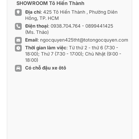
SHOWROOM Tô Hiến Thành
Địa chỉ
: 425 Tô Hiến Thành , Phường Diên
Hồng, TP. HCM
Điện thoại
:
0938.704.764
-
0899441425
(Ms. Thảo)
Email
:
ngocquyen425tht@totongocquyen.com
Thời gian làm việc
: Từ thứ 2 - thứ 6 (7:30 -
18:00); Thứ 7 (7:30 - 17:00); Chủ Nhật (9:00 -
18:00)
Có chỗ đậu xe ôtô