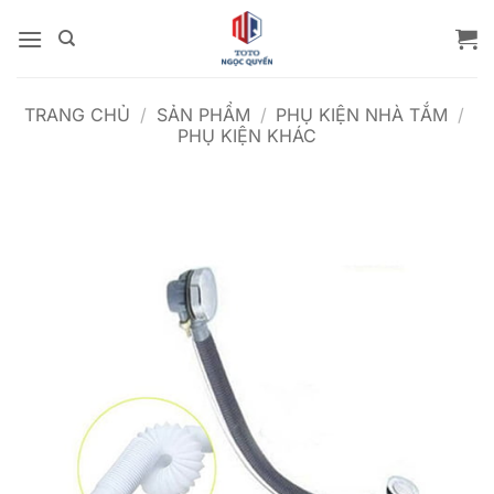
Bỏ
qua
nội
dung
TRANG CHỦ
/
SẢN PHẨM
/
PHỤ KIỆN NHÀ TẮM
/
PHỤ KIỆN KHÁC