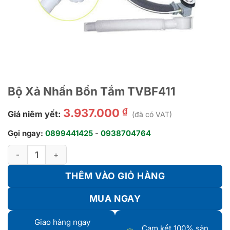
Bộ Xả Nhấn Bồn Tắm TVBF411
₫
3.937.000
Giá niêm yết:
(đã có VAT)
Gọi ngay:
0899441425
-
0938704764
Bộ Xả Nhấn Bồn Tắm TVBF411 số lượng
THÊM VÀO GIỎ HÀNG
MUA NGAY
Giao hàng ngay
Cam kết 100% sản