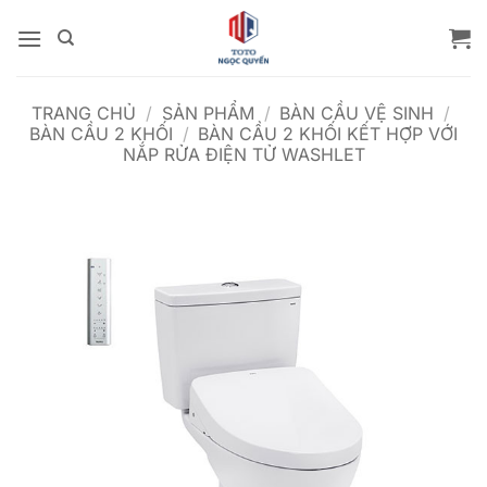
Bỏ
qua
nội
dung
TRANG CHỦ
/
SẢN PHẨM
/
BÀN CẦU VỆ SINH
/
BÀN CẦU 2 KHỐI
/
BÀN CẦU 2 KHỐI KẾT HỢP VỚI
NẮP RỬA ĐIỆN TỬ WASHLET