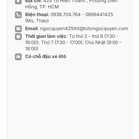
Địa chỉ
: 425 Tô Hiến Thành , Phường Diên
Hồng, TP. HCM
Điện thoại
:
0938.704.764
-
0899441425
(Ms. Thảo)
Email
:
ngocquyen425tht@totongocquyen.com
Thời gian làm việc
: Từ thứ 2 - thứ 6 (7:30 -
18:00); Thứ 7 (7:30 - 17:00); Chủ Nhật (9:00 -
18:00)
Có chỗ đậu xe ôtô