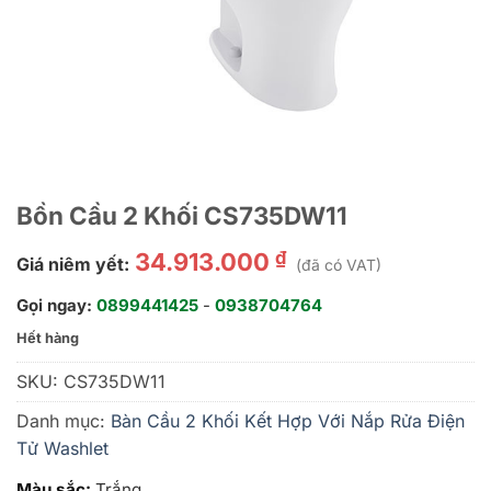
Bồn Cầu 2 Khối CS735DW11
₫
34.913.000
Giá niêm yết:
(đã có VAT)
Gọi ngay:
0899441425
-
0938704764
Hết hàng
SKU:
CS735DW11
Danh mục:
Bàn Cầu 2 Khối Kết Hợp Với Nắp Rửa Điện
Tử Washlet
Màu sắc:
Trắng