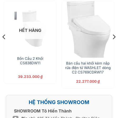
HẾT HÀNG
Bồn Cầu 2 Khối
CS838DW11
Bàn cầu hai khối kèm nắp
rửa điện tử WASHLET dòng
C2 CS769CDRW17
39.233.000
₫
22.277.000
₫
HỆ THỐNG SHOWROOM
SHOWROOM Tô Hiến Thành