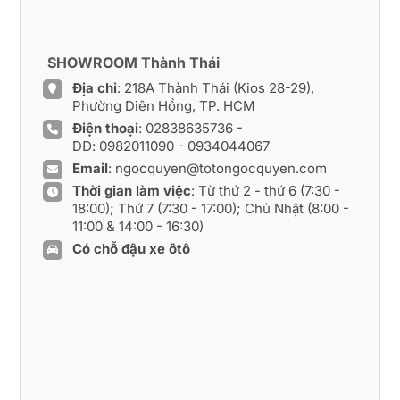
SHOWROOM Thành Thái
Địa chỉ
: 218A Thành Thái (Kios 28-29),
Phường Diên Hồng, TP. HCM
Điện thoại
:
02838635736
-
DĐ:
0982011090
-
0934044067
Email
:
ngocquyen@totongocquyen.com
Thời gian làm việc
: Từ thứ 2 - thứ 6 (7:30 -
18:00); Thứ 7 (7:30 - 17:00); Chủ Nhật (8:00 -
11:00 & 14:00 - 16:30)
Có chỗ đậu xe ôtô