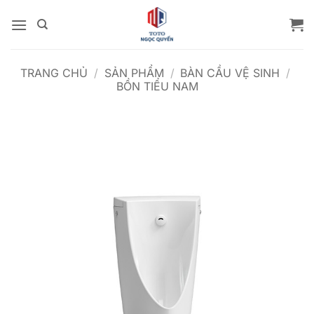
Bỏ
qua
nội
dung
TRANG CHỦ
/
SẢN PHẨM
/
BÀN CẦU VỆ SINH
/
BỒN TIỂU NAM