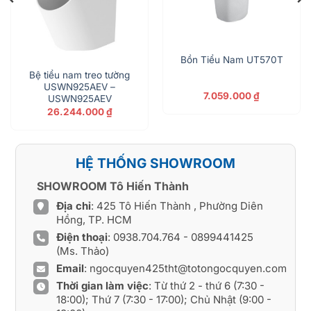
Bồn Tiểu Nam UT570T
Bệ tiểu nam treo tường
USWN925AEV –
7.059.000
₫
USWN925AEV
26.244.000
₫
HỆ THỐNG SHOWROOM
SHOWROOM Tô Hiến Thành
Địa chỉ
: 425 Tô Hiến Thành , Phường Diên
Hồng, TP. HCM
Điện thoại
:
0938.704.764
-
0899441425
(Ms. Thảo)
Email
:
ngocquyen425tht@totongocquyen.com
Thời gian làm việc
: Từ thứ 2 - thứ 6 (7:30 -
18:00); Thứ 7 (7:30 - 17:00); Chủ Nhật (9:00 -