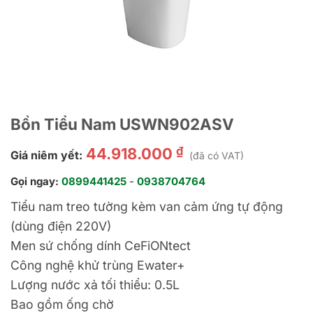
Bồn Tiểu Nam USWN902ASV
₫
44.918.000
Giá niêm yết:
(đã có VAT)
Gọi ngay:
0899441425
-
0938704764
Tiểu nam treo tường kèm van cảm ứng tự động
(dùng điện 220V)
Men sứ chống dính CeFiONtect
Công nghệ khử trùng Ewater+
Lượng nước xả tối thiểu: 0.5L
Bao gồm ống chờ