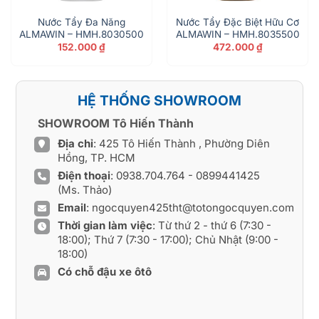
Nước Tẩy Đa Năng
Nước Tẩy Đặc Biệt Hữu Cơ
ALMAWIN – HMH.8030500
ALMAWIN – HMH.8035500
152.000
₫
472.000
₫
HỆ THỐNG SHOWROOM
SHOWROOM Tô Hiến Thành
Địa chỉ
: 425 Tô Hiến Thành , Phường Diên
Hồng, TP. HCM
Điện thoại
:
0938.704.764
-
0899441425
(Ms. Thảo)
Email
:
ngocquyen425tht@totongocquyen.com
Thời gian làm việc
: Từ thứ 2 - thứ 6 (7:30 -
18:00); Thứ 7 (7:30 - 17:00); Chủ Nhật (9:00 -
18:00)
Có chỗ đậu xe ôtô