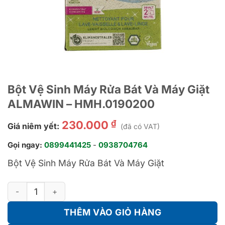
Bột Vệ Sinh Máy Rửa Bát Và Máy Giặt
ALMAWIN – HMH.0190200
₫
230.000
Giá niêm yết:
(đã có VAT)
Gọi ngay:
0899441425
-
0938704764
Bột Vệ Sinh Máy Rửa Bát Và Máy Giặt
Bột Vệ Sinh Máy Rửa Bát Và Máy Giặt ALMAWIN - HMH.019020
THÊM VÀO GIỎ HÀNG