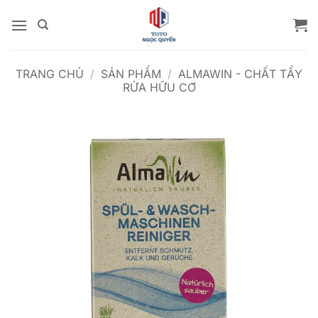
Bỏ
qua
nội
dung
TRANG CHỦ
/
SẢN PHẨM
/
ALMAWIN - CHẤT TẨY
RỬA HỮU CƠ