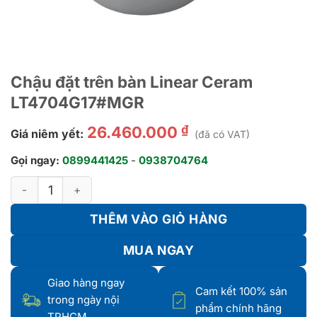
Chậu đặt trên bàn Linear Ceram
LT4704G17#MGR
₫
26.460.000
Giá niêm yết:
(đã có VAT)
Gọi ngay:
0899441425
-
0938704764
Chậu đặt trên bàn Linear Ceram LT4704G17#MGR số lượng
THÊM VÀO GIỎ HÀNG
MUA NGAY
Giao hàng ngay
Cam kết 100% sản
trong ngày nội
phẩm chính hãng
TPHCM