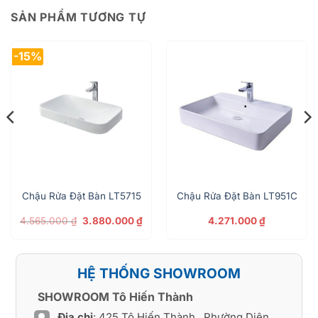
SẢN PHẨM TƯƠNG TỰ
-15%
Chậu Rửa Đặt Bàn LT5715
Chậu Rửa Đặt Bàn LT951C
Giá
Giá
4.565.000
₫
3.880.000
₫
4.271.000
₫
gốc
hiện
là:
tại
4.565.000 ₫.
là:
3.880.000 ₫.
HỆ THỐNG SHOWROOM
SHOWROOM Tô Hiến Thành
Địa chỉ
: 425 Tô Hiến Thành , Phường Diên