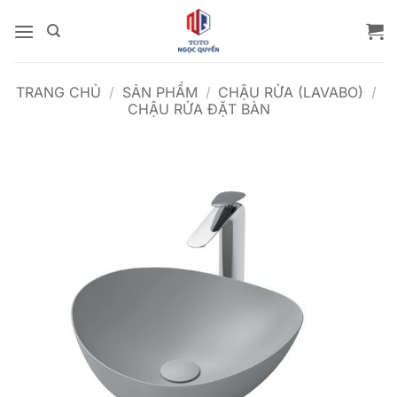
Bỏ
qua
nội
dung
TRANG CHỦ
/
SẢN PHẨM
/
CHẬU RỬA (LAVABO)
/
CHẬU RỬA ĐẶT BÀN