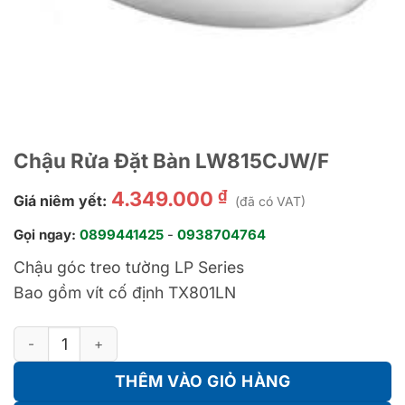
Chậu Rửa Đặt Bàn LW815CJW/F
₫
4.349.000
Giá niêm yết:
(đã có VAT)
Gọi ngay:
0899441425
-
0938704764
Chậu góc treo tường LP Series
Bao gồm vít cố định TX801LN
Chậu Rửa Đặt Bàn LW815CJW/F số lượng
THÊM VÀO GIỎ HÀNG