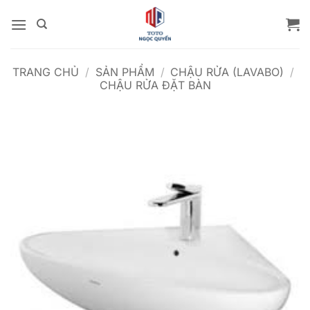
Bỏ
qua
nội
dung
TRANG CHỦ
/
SẢN PHẨM
/
CHẬU RỬA (LAVABO)
/
CHẬU RỬA ĐẶT BÀN