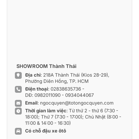
SHOWROOM Thành Thái
Địa chỉ
: 218A Thành Thái (Kios 28-29),
Phường Diên Hồng, TP. HCM
Điện thoại
:
02838635736
-
DĐ:
0982011090
-
0934044067
Email
:
ngocquyen@totongocquyen.com
Thời gian làm việc
: Từ thứ 2 - thứ 6 (7:30 -
18:00); Thứ 7 (7:30 - 17:00); Chủ Nhật (8:00 -
11:00 & 14:00 - 16:30)
Có chỗ đậu xe ôtô