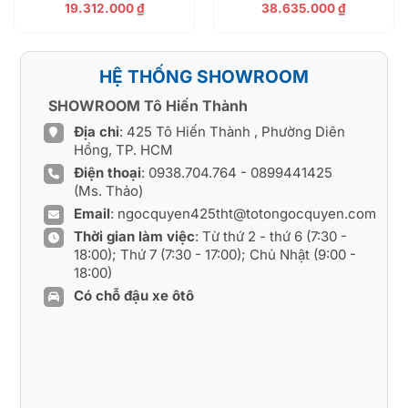
19.312.000
₫
38.635.000
₫
HỆ THỐNG SHOWROOM
SHOWROOM Tô Hiến Thành
Địa chỉ
: 425 Tô Hiến Thành , Phường Diên
Hồng, TP. HCM
Điện thoại
:
0938.704.764
-
0899441425
(Ms. Thảo)
Email
:
ngocquyen425tht@totongocquyen.com
Thời gian làm việc
: Từ thứ 2 - thứ 6 (7:30 -
18:00); Thứ 7 (7:30 - 17:00); Chủ Nhật (9:00 -
18:00)
Có chỗ đậu xe ôtô