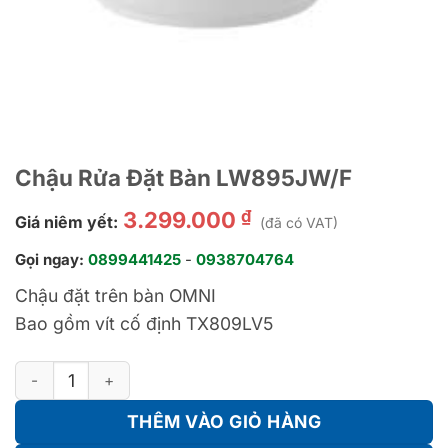
Chậu Rửa Đặt Bàn LW895JW/F
₫
3.299.000
Giá niêm yết:
(đã có VAT)
Gọi ngay:
0899441425
-
0938704764
Chậu đặt trên bàn OMNI
Bao gồm vít cố định TX809LV5
Chậu Rửa Đặt Bàn LW895JW/F số lượng
THÊM VÀO GIỎ HÀNG