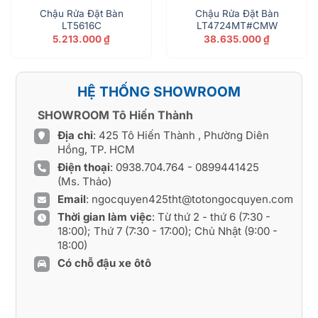
Chậu Rửa Đặt Bàn
Chậu Rửa Đặt Bàn
LT5616C
LT4724MT#CMW
5.213.000
₫
38.635.000
₫
HỆ THỐNG SHOWROOM
SHOWROOM Tô Hiến Thành
Địa chỉ
: 425 Tô Hiến Thành , Phường Diên
Hồng, TP. HCM
Điện thoại
:
0938.704.764
-
0899441425
(Ms. Thảo)
Email
:
ngocquyen425tht@totongocquyen.com
Thời gian làm việc
: Từ thứ 2 - thứ 6 (7:30 -
18:00); Thứ 7 (7:30 - 17:00); Chủ Nhật (9:00 -
18:00)
Có chỗ đậu xe ôtô