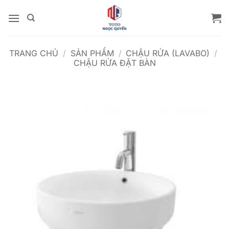
Bỏ
qua
nội
dung
TRANG CHỦ
/
SẢN PHẨM
/
CHẬU RỬA (LAVABO)
/
CHẬU RỬA ĐẶT BÀN