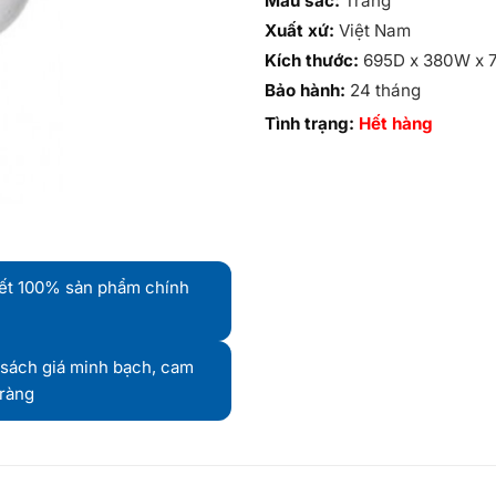
Màu sắc:
Trắng
Xuất xứ:
Việt Nam
Kích thước:
695D x 380W x 
Bảo hành:
24 tháng
Tình trạng:
Hết hàng
ết 100% sản phẩm chính
sách giá minh bạch, cam
 ràng