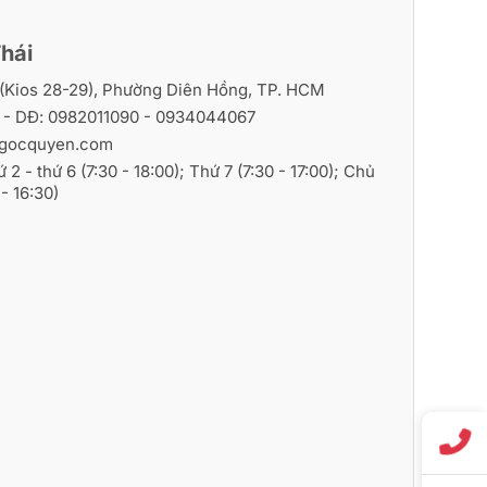
hái
i (Kios 28-29), Phường Diên Hồng, TP. HCM
6
- DĐ:
0982011090
-
0934044067
gocquyen.com
ứ 2 - thứ 6 (7:30 - 18:00); Thứ 7 (7:30 - 17:00); Chủ
- 16:30)