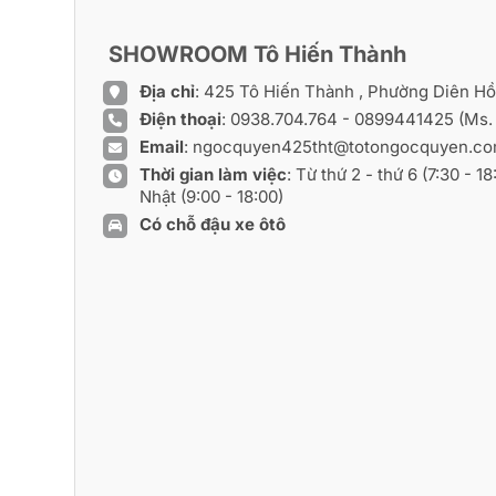
SHOWROOM Tô Hiến Thành
Địa chỉ
: 425 Tô Hiến Thành , Phường Diên H
Điện thoại
:
0938.704.764
-
0899441425
(Ms.
Email
:
ngocquyen425tht@totongocquyen.c
Thời gian làm việc
: Từ thứ 2 - thứ 6 (7:30 - 1
Nhật (9:00 - 18:00)
Có chỗ đậu xe ôtô