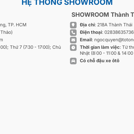
HỆ THỐNG SHOWROOM
SHOWROOM Thành T
ồng, TP. HCM
Địa chỉ
: 218A Thành Thá
 Thảo)
Điện thoại
:
0283863573
om
Email
:
ngocquyen@toton
8:00); Thứ 7 (7:30 - 17:00); Chủ
Thời gian làm việc
: Từ th
Nhật (8:00 - 11:00 & 14:00 
Có chỗ đậu xe ôtô