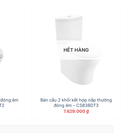
HẾT HÀNG
p đóng êm
Bàn cầu 2 khối kết hợp nắp thường
T2
đóng êm – CS838DT3
7.629.000
₫