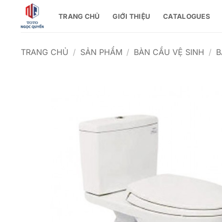
Bỏ
TRANG CHỦ
GIỚI THIỆU
CATALOGUES
qua
nội
dung
TRANG CHỦ
/
SẢN PHẨM
/
BÀN CẦU VỆ SINH
/
B