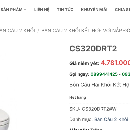
SẢN PHẨM
LIÊN HỆ
TIN TỨC
KHUYẾN MÃI
CHIA S
ÀN CẦU 2 KHỐI
/
BÀN CẦU 2 KHỐI KẾT HỢP VỚI NẮP Đ
CS320DRT2
4.781.00
Giá niêm yết:
Gọi ngay:
0899441425
-
09
Bồn Cầu Hai Khối Kết H
Hết hàng
SKU:
CS320DRT2#W
Danh mục:
Bàn Cầu 2 Khối