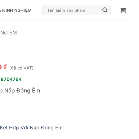
Tìm
Ẻ KINH NGHIỆM
kiếm:
ÓNG ÊM
₫
0
(đã có VAT)
38704764
ợp Nắp Đóng Êm
 Kết Hợp Với Nắp Đóng Êm