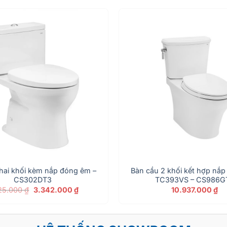
hai khối kèm nắp đóng êm –
Bàn cầu 2 khối kết hợp nắ
CS302DT3
TC393VS – CS986G
Giá
Giá
25.000
₫
3.342.000
₫
10.937.000
₫
gốc
hiện
là:
tại
4.025.000 ₫.
là:
3.342.000 ₫.