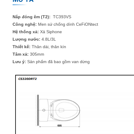
Nắp đóng êm (T2):
TC393VS
Công nghệ:
Men sứ chống dính CeFiONtect
Hệ thống xả:
Xả Siphone
Lượng nước:
4.8L/3L
Thiết kế:
Thân dài, thân kín
Tâm xả:
305mm
Lưu ý:
Sản phẩm đã bao gồm van dừng