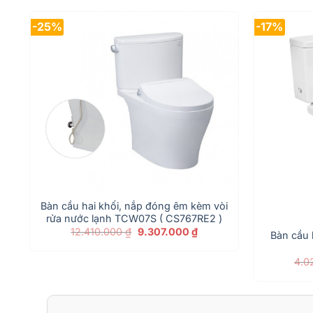
-25%
-17%
Bàn cầu hai khối, nắp đóng êm kèm vòi
rửa nước lạnh TCW07S ( CS767RE2 )
Giá
Giá
12.410.000
₫
9.307.000
₫
Bàn cầu 
gốc
hiện
là:
tại
12.410.000 ₫.
là:
4.0
9.307.000 ₫.