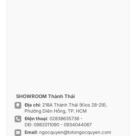
SHOWROOM Thành Thái
Địa chỉ
: 218A Thành Thái (Kios 28-29),
Phường Diên Hồng, TP. HCM
Điện thoại
:
02838635736
-
DĐ:
0982011090
-
0934044067
Email
:
ngocquyen@totongocquyen.com