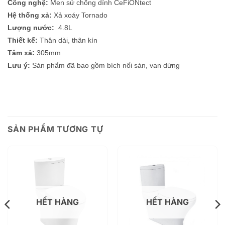
Công nghệ:
Men sứ chống dính CeFiONtect
Hệ thống xả:
Xả xoáy Tornado
Lượng nước:
4.8L
Thiết kế:
Thân dài, thân kín
Tâm xả:
305mm
Lưu ý:
Sản phẩm đã bao gồm bích nối sàn, van dừng
SẢN PHẨM TƯƠNG TỰ
HẾT HÀNG
HẾT HÀNG