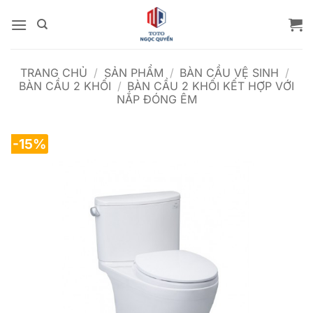
Bỏ
qua
nội
dung
TRANG CHỦ
/
SẢN PHẨM
/
BÀN CẦU VỆ SINH
/
BÀN CẦU 2 KHỐI
/
BÀN CẦU 2 KHỐI KẾT HỢP VỚI
NẮP ĐÓNG ÊM
-15%