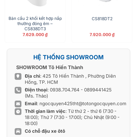
Bàn cầu 2 khối kết hợp nắp
CS818DT2
thường đóng êm –
CS838DT3
7.629.000
₫
7.920.000
₫
n
55.780 ₫.
HỆ THỐNG SHOWROOM
SHOWROOM Tô Hiến Thành
Địa chỉ
: 425 Tô Hiến Thành , Phường Diên
Hồng, TP. HCM
Điện thoại
:
0938.704.764
-
0899441425
(Ms. Thảo)
Email
:
ngocquyen425tht@totongocquyen.com
Thời gian làm việc
: Từ thứ 2 - thứ 6 (7:30 -
18:00); Thứ 7 (7:30 - 17:00); Chủ Nhật (9:00 -
18:00)
Có chỗ đậu xe ôtô