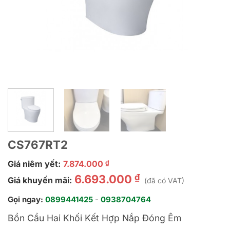
CS767RT2
Giá niêm yết:
7.874.000
₫
₫
6.693.000
Giá khuyến mãi:
(đã có VAT)
Gọi ngay:
0899441425
-
0938704764
Bồn Cầu Hai Khối Kết Hợp Nắp Đóng Êm