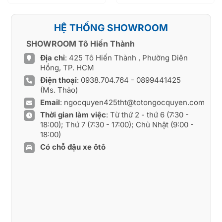
779.000 ₫.
HỆ THỐNG SHOWROOM
SHOWROOM Tô Hiến Thành
Địa chỉ
: 425 Tô Hiến Thành , Phường Diên
Hồng, TP. HCM
Điện thoại
:
0938.704.764
-
0899441425
(Ms. Thảo)
Email
:
ngocquyen425tht@totongocquyen.com
Thời gian làm việc
: Từ thứ 2 - thứ 6 (7:30 -
18:00); Thứ 7 (7:30 - 17:00); Chủ Nhật (9:00 -
18:00)
Có chỗ đậu xe ôtô