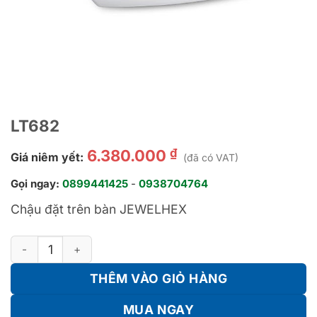
LT682
₫
6.380.000
Giá niêm yết:
(đã có VAT)
Gọi ngay:
0899441425
-
0938704764
Chậu đặt trên bàn JEWELHEX
LT682 số lượng
THÊM VÀO GIỎ HÀNG
MUA NGAY