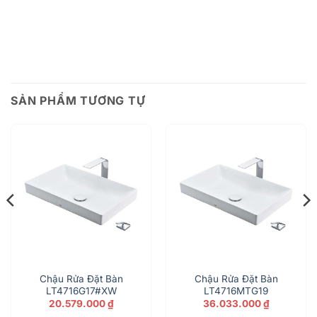
SẢN PHẨM TƯƠNG TỰ
Chậu Rửa Đặt Bàn
Chậu Rửa Đặt Bàn
LT4716G17#XW
LT4716MTG19
á
20.579.000
₫
36.033.000
₫
n