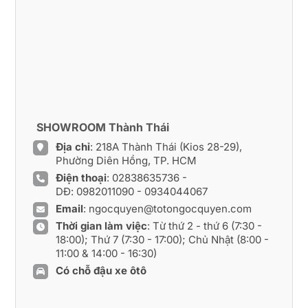
SHOWROOM Thành Thái
Địa chỉ
: 218A Thành Thái (Kios 28-29),
Phường Diên Hồng, TP. HCM
Điện thoại
:
02838635736
-
DĐ:
0982011090
-
0934044067
Email
:
ngocquyen@totongocquyen.com
Thời gian làm việc
: Từ thứ 2 - thứ 6 (7:30 -
18:00); Thứ 7 (7:30 - 17:00); Chủ Nhật (8:00 -
11:00 & 14:00 - 16:30)
Có chỗ đậu xe ôtô