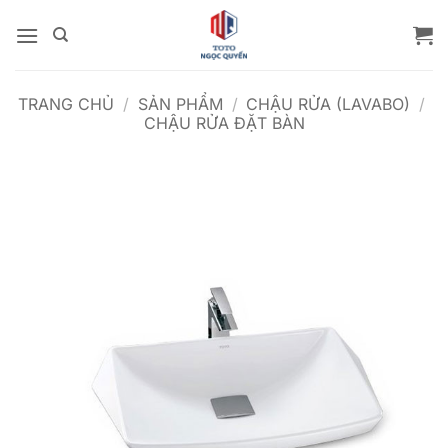
Bỏ
qua
nội
dung
TRANG CHỦ
/
SẢN PHẨM
/
CHẬU RỬA (LAVABO)
/
CHẬU RỬA ĐẶT BÀN