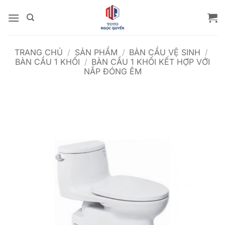
Bỏ
qua
nội
dung
TRANG CHỦ
/
SẢN PHẨM
/
BÀN CẦU VỆ SINH
/
BÀN CẦU 1 KHỐI
/
BÀN CẦU 1 KHỐI KẾT HỢP VỚI
NẮP ĐÓNG ÊM