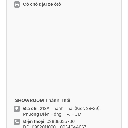
Có chỗ đậu xe ôtô
SHOWROOM Thành Thái
Địa chỉ
: 218A Thành Thái (Kios 28-29),
Phường Diên Hồng, TP. HCM
Điện thoại
:
02838635736
-
DĐ:
0982011090
-
0934044067