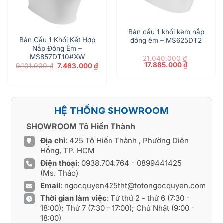
Bàn cầu 1 khối kèm nắp
Bàn Cầu 1 Khối Kết Hợp
đóng êm – MS625DT2
Nắp Đóng Êm –
MS857DT10#XW
21.040.000
₫
Giá
Giá
17.885.000
₫
Giá
Giá
9.101.000
₫
7.463.000
₫
gốc
hiện
gốc
hiện
là:
tại
là:
tại
21.040.000 ₫.
là:
9.101.000 ₫.
là:
17.885.000
7.463.000 ₫.
00 ₫.
HỆ THỐNG SHOWROOM
SHOWROOM Tô Hiến Thành
Địa chỉ
: 425 Tô Hiến Thành , Phường Diên
Hồng, TP. HCM
Điện thoại
:
0938.704.764
-
0899441425
(Ms. Thảo)
Email
:
ngocquyen425tht@totongocquyen.com
Thời gian làm việc
: Từ thứ 2 - thứ 6 (7:30 -
18:00); Thứ 7 (7:30 - 17:00); Chủ Nhật (9:00 -
18:00)