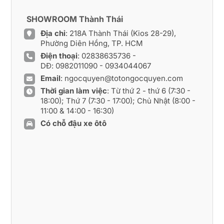
SHOWROOM Thành Thái
Địa chỉ
: 218A Thành Thái (Kios 28-29),
Phường Diên Hồng, TP. HCM
Điện thoại
:
02838635736
-
DĐ:
0982011090
-
0934044067
Email
:
ngocquyen@totongocquyen.com
Thời gian làm việc
: Từ thứ 2 - thứ 6 (7:30 -
18:00); Thứ 7 (7:30 - 17:00); Chủ Nhật (8:00 -
11:00 & 14:00 - 16:30)
Có chỗ đậu xe ôtô