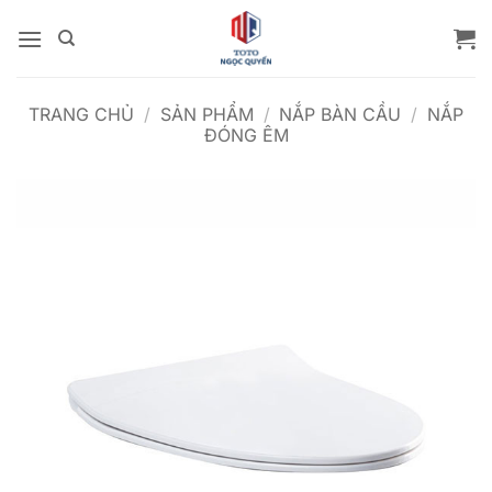
Bỏ
qua
nội
dung
TRANG CHỦ
/
SẢN PHẨM
/
NẮP BÀN CẦU
/
NẮP
ĐÓNG ÊM