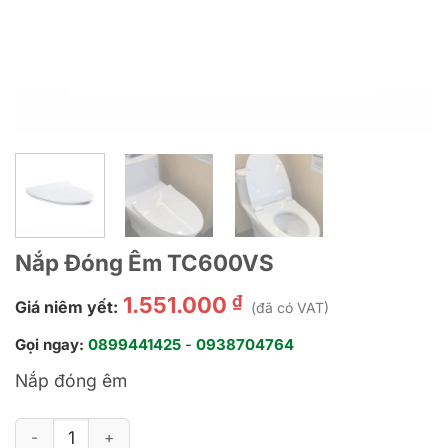
Nắp Đóng Êm TC600VS
₫
1.551.000
Giá niêm yết:
(đã có VAT)
Gọi ngay:
0899441425
-
0938704764
Nắp đóng êm
Nắp Đóng Êm TC600VS số lượng