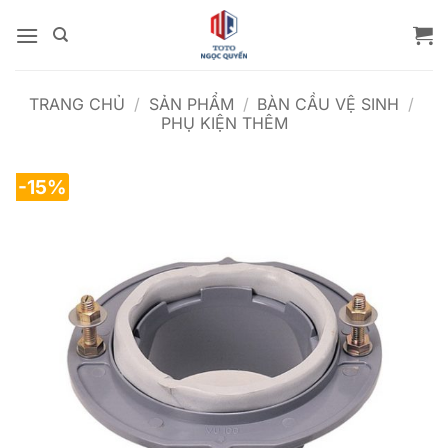
Bỏ
qua
nội
dung
TRANG CHỦ
/
SẢN PHẨM
/
BÀN CẦU VỆ SINH
/
PHỤ KIỆN THÊM
-15%