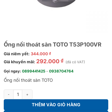
Ống nối thoát sàn TOTO T53P100VR
Giá niêm yết:
344.000
₫
₫
292.000
Giá khuyến mãi:
(đã có VAT)
Gọi ngay:
0899441425
-
0938704764
Ống nối thoát sàn TOTO
Ống nối thoát sàn TOTO T53P100VR số lượng
THÊM VÀO GIỎ HÀNG