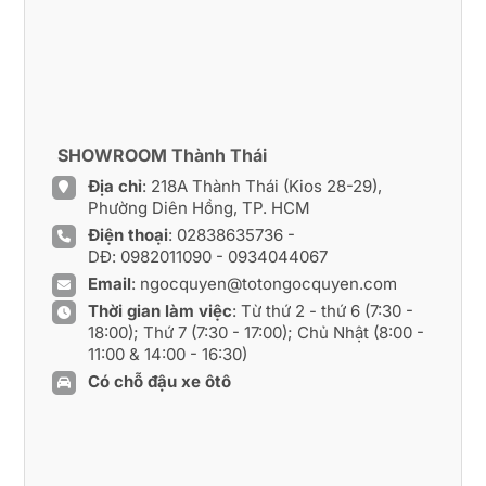
SHOWROOM Thành Thái
Địa chỉ
: 218A Thành Thái (Kios 28-29),
Phường Diên Hồng, TP. HCM
Điện thoại
:
02838635736
-
DĐ:
0982011090
-
0934044067
Email
:
ngocquyen@totongocquyen.com
Thời gian làm việc
: Từ thứ 2 - thứ 6 (7:30 -
18:00); Thứ 7 (7:30 - 17:00); Chủ Nhật (8:00 -
11:00 & 14:00 - 16:30)
Có chỗ đậu xe ôtô