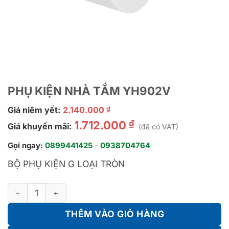
PHỤ KIỆN NHÀ TẮM YH902V
Giá niêm yết:
2.140.000
₫
₫
1.712.000
Giá khuyến mãi:
(đã có VAT)
Gọi ngay:
0899441425
-
0938704764
BỘ PHỤ KIỆN G LOẠI TRÒN
PHỤ KIỆN NHÀ TẮM YH902V số lượng
THÊM VÀO GIỎ HÀNG