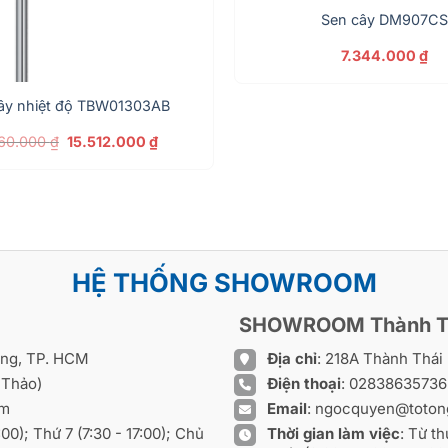
Sen cây DM907CS
7.344.000
₫
ây nhiệt độ TBW01303AB
Giá
Giá
160.000
₫
15.512.000
₫
gốc
hiện
là:
tại
22.160.000 ₫.
là:
15.512.000 ₫.
HỆ THỐNG SHOWROOM
SHOWROOM Thành T
ồng, TP. HCM
Địa chỉ
: 218A Thành Thá
 Thảo)
Điện thoại
:
0283863573
om
Email
:
ngocquyen@toton
8:00); Thứ 7 (7:30 - 17:00); Chủ
Thời gian làm việc
: Từ th