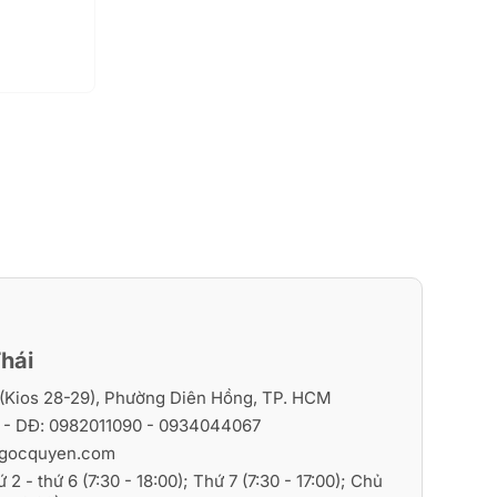
hái
i (Kios 28-29), Phường Diên Hồng, TP. HCM
6
- DĐ:
0982011090
-
0934044067
gocquyen.com
ứ 2 - thứ 6 (7:30 - 18:00); Thứ 7 (7:30 - 17:00); Chủ