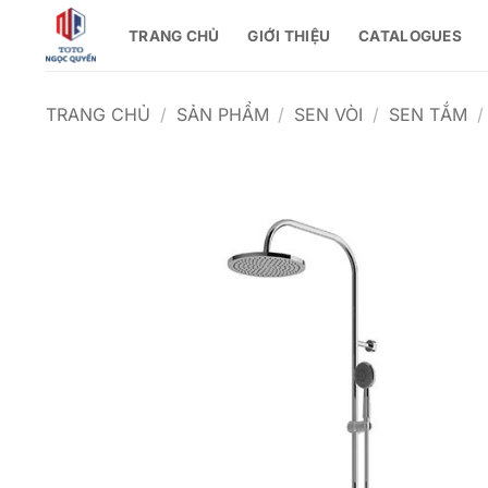
Bỏ
TRANG CHỦ
GIỚI THIỆU
CATALOGUES
qua
nội
dung
TRANG CHỦ
/
SẢN PHẨM
/
SEN VÒI
/
SEN TẮM
/