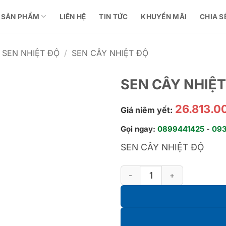
SẢN PHẨM
LIÊN HỆ
TIN TỨC
KHUYẾN MÃI
CHIA S
SEN NHIỆT ĐỘ
/
SEN CÂY NHIỆT ĐỘ
SEN CÂY NHIỆ
26.813.0
Giá niêm yết:
Gọi ngay:
0899441425
-
09
SEN CÂY NHIỆT ĐỘ
SEN CÂY NHIỆT ĐỘ TX454SF