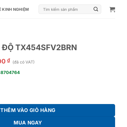
Tìm
Ẻ KINH NGHIỆM
kiếm:
T ĐỘ TX454SFV2BRN
₫
00
(đã có VAT)
38704764
V2BRN số lượng
THÊM VÀO GIỎ HÀNG
MUA NGAY