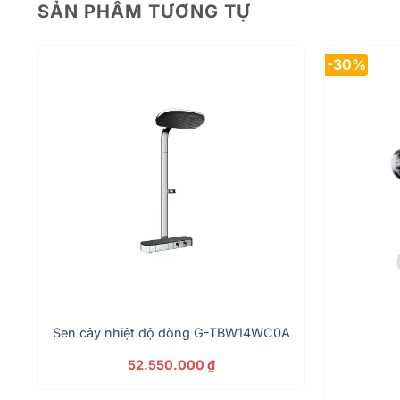
SẢN PHẨM TƯƠNG TỰ
-30%
Sen cây nhiệt độ dòng G-TBW14WC0A
52.550.000
₫