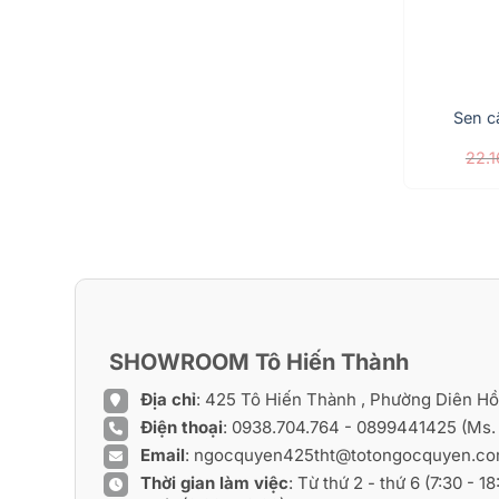
Sen c
22.
1.000 ₫.
SHOWROOM Tô Hiến Thành
Địa chỉ
: 425 Tô Hiến Thành , Phường Diên H
Điện thoại
:
0938.704.764
-
0899441425
(Ms.
Email
:
ngocquyen425tht@totongocquyen.c
Thời gian làm việc
: Từ thứ 2 - thứ 6 (7:30 - 1