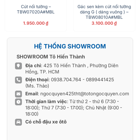
Cút nối tường –
Gác sen kèm cút nối tường
TBW07020A#MBL
dáng G ( dáng vuông ) –
TBW08010A#MBL
1.950.000
₫
3.100.000
₫
HỆ THỐNG SHOWROOM
SHOWROOM Tô Hiến Thành
Địa chỉ
: 425 Tô Hiến Thành , Phường Diên
Hồng, TP. HCM
Điện thoại
:
0938.704.764
-
0899441425
(Ms. Thảo)
Email
:
ngocquyen425tht@totongocquyen.com
Thời gian làm việc
: Từ thứ 2 - thứ 6 (7:30 -
18:00); Thứ 7 (7:30 - 17:00); Chủ Nhật (9:00 -
18:00)
Có chỗ đậu xe ôtô