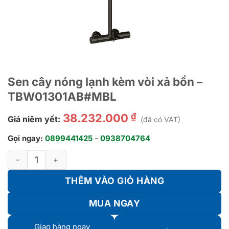
Sen cây nóng lạnh kèm vòi xả bồn –
TBW01301AB#MBL
₫
38.232.000
Giá niêm yết:
(đã có VAT)
Gọi ngay:
0899441425
-
0938704764
Sen cây nóng lạnh kèm vòi xả bồn - TBW01301AB#MBL số lượ
THÊM VÀO GIỎ HÀNG
MUA NGAY
Giao hàng ngay