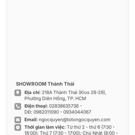
SHOWROOM Thành Thái
Địa chỉ
: 218A Thành Thái (Kios 28-29),
Phường Diên Hồng, TP. HCM
Điện thoại
:
02838635736
-
DĐ:
0982011090
-
0934044067
Email
:
ngocquyen@totongocquyen.com
Thời gian làm việc
: Từ thứ 2 - thứ 6 (7:30 -
18:00); Thứ 7 (7:30 - 17:00); Chủ Nhật (8:00 -