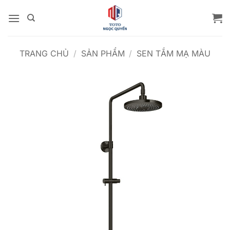
Bỏ
qua
nội
dung
TRANG CHỦ
/
SẢN PHẨM
/
SEN TẮM MẠ MÀU