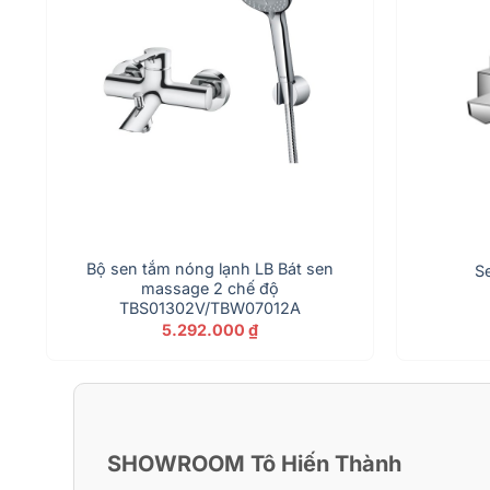
Bộ sen tắm nóng lạnh LB Bát sen
S
massage 2 chế độ
TBS01302V/TBW07012A
5.292.000
₫
.000 ₫.
SHOWROOM Tô Hiến Thành