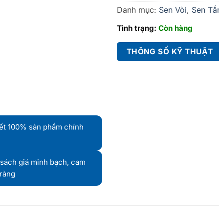
Danh mục:
Sen Vòi
,
Sen T
Tình trạng:
Còn hàng
THÔNG SỐ KỸ THUẬT
ết 100% sản phẩm chính
sách giá minh bạch, cam
 ràng