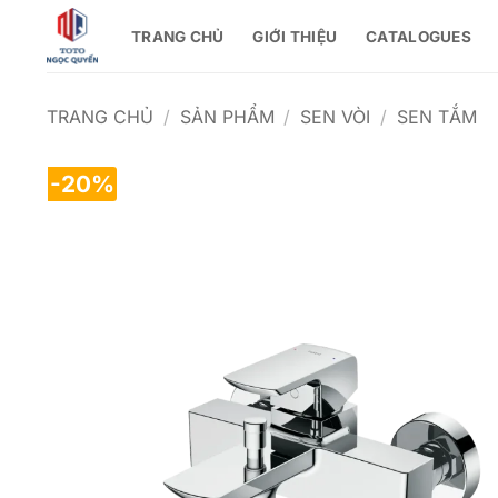
Bỏ
TRANG CHỦ
GIỚI THIỆU
CATALOGUES
qua
nội
dung
TRANG CHỦ
/
SẢN PHẨM
/
SEN VÒI
/
SEN TẮM
-20%