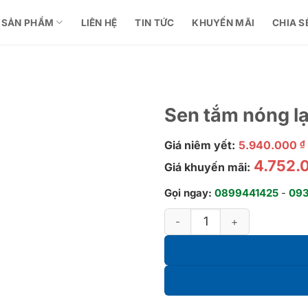
SẢN PHẨM
LIÊN HỆ
TIN TỨC
KHUYẾN MÃI
CHIA S
Sen tắm nóng 
Giá niêm yết:
5.940.000
₫
4.752.
Giá khuyến mãi:
Gọi ngay:
0899441425
-
09
Sen tắm nóng lạnh GR - TBG