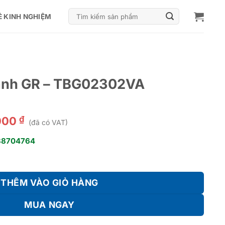
Tìm
Ẻ KINH NGHIỆM
kiếm:
lạnh GR – TBG02302VA
₫
000
(đã có VAT)
38704764
02302VA số lượng
THÊM VÀO GIỎ HÀNG
MUA NGAY