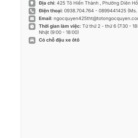
Địa chỉ
: 425 Tô Hiến Thành , Phường Diên H
Điện thoại
:
0938.704.764
-
0899441425
(Ms.
Email
:
ngocquyen425tht@totongocquyen.c
Thời gian làm việc
: Từ thứ 2 - thứ 6 (7:30 - 1
Nhật (9:00 - 18:00)
Có chỗ đậu xe ôtô