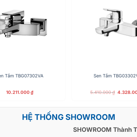
en Tắm TBG07302VA
Sen Tắm TBG03302
Giá
10.211.000
₫
5.410.000
₫
4.328.0
gốc
là:
5.410.000
HỆ THỐNG SHOWROOM
SHOWROOM Thành T