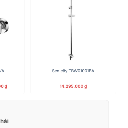
VA
Sen cây TBW01001BA
Giá
00
₫
14.295.000
₫
hiện
tại
 ₫.
là:
4.328.000 ₫.
hái