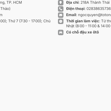
ồng, TP. HCM
Địa chỉ
: 218A Thành Thá
 Thảo)
Điện thoại
:
0283863573
om
Email
:
ngocquyen@toton
8:00); Thứ 7 (7:30 - 17:00); Chủ
Thời gian làm việc
: Từ th
Nhật (8:00 - 11:00 & 14:00 
Có chỗ đậu xe ôtô