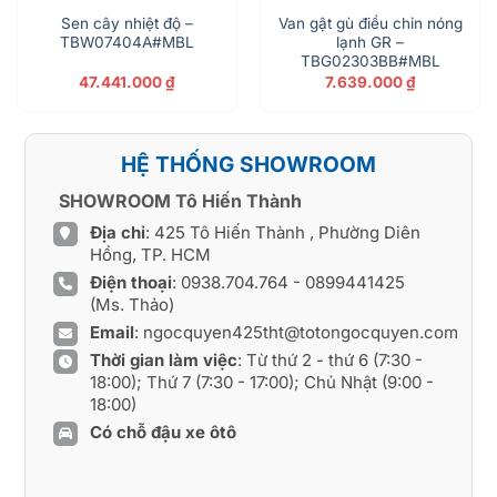
Sen cây nhiệt độ –
Van gật gù điều chỉn nóng
TBW07404A#MBL
lạnh GR –
TBG02303BB#MBL
47.441.000
₫
7.639.000
₫
HỆ THỐNG SHOWROOM
SHOWROOM Tô Hiến Thành
Địa chỉ
: 425 Tô Hiến Thành , Phường Diên
Hồng, TP. HCM
Điện thoại
:
0938.704.764
-
0899441425
(Ms. Thảo)
Email
:
ngocquyen425tht@totongocquyen.com
Thời gian làm việc
: Từ thứ 2 - thứ 6 (7:30 -
18:00); Thứ 7 (7:30 - 17:00); Chủ Nhật (9:00 -
18:00)
Có chỗ đậu xe ôtô