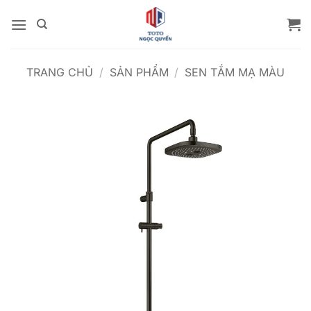
Bỏ
qua
nội
dung
TRANG CHỦ
/
SẢN PHẨM
/
SEN TẮM MẠ MÀU