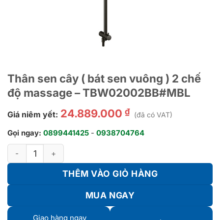
Thân sen cây ( bát sen vuông ) 2 chế
độ massage – TBW02002BB#MBL
₫
24.889.000
Giá niêm yết:
(đã có VAT)
Gọi ngay:
0899441425
-
0938704764
Thân sen cây ( bát sen vuông ) 2 chế độ massage - TBW020
THÊM VÀO GIỎ HÀNG
MUA NGAY
Giao hàng ngay