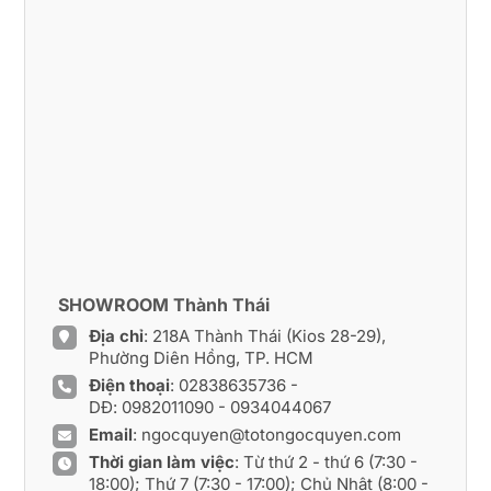
SHOWROOM Thành Thái
Địa chỉ
: 218A Thành Thái (Kios 28-29),
Phường Diên Hồng, TP. HCM
Điện thoại
:
02838635736
-
DĐ:
0982011090
-
0934044067
Email
:
ngocquyen@totongocquyen.com
Thời gian làm việc
: Từ thứ 2 - thứ 6 (7:30 -
18:00); Thứ 7 (7:30 - 17:00); Chủ Nhật (8:00 -