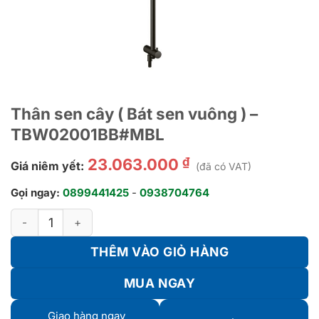
Thân sen cây ( Bát sen vuông ) –
TBW02001BB#MBL
₫
23.063.000
Giá niêm yết:
(đã có VAT)
Gọi ngay:
0899441425
-
0938704764
Thân sen cây ( Bát sen vuông ) - TBW02001BB#MBL số lượng
THÊM VÀO GIỎ HÀNG
MUA NGAY
Giao hàng ngay