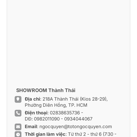
SHOWROOM Thành Thái
Địa chỉ
: 218A Thành Thái (Kios 28-29),
Phường Diên Hồng, TP. HCM
Điện thoại
:
02838635736
-
DĐ:
0982011090
-
0934044067
Email
:
ngocquyen@totongocquyen.com
Thời gian làm việc
: Từ thứ 2 - thứ 6 (7:30 -