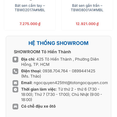
Bát sen cầm tay –
Bát sen gắn trần –
TBW02017A#MBL
TBW08001A1#MBL
7.275.000
₫
12.921.000
₫
HỆ THỐNG SHOWROOM
SHOWROOM Tô Hiến Thành
Địa chỉ
: 425 Tô Hiến Thành , Phường Diên
Hồng, TP. HCM
Điện thoại
:
0938.704.764
-
0899441425
(Ms. Thảo)
Email
:
ngocquyen425tht@totongocquyen.com
Thời gian làm việc
: Từ thứ 2 - thứ 6 (7:30 -
18:00); Thứ 7 (7:30 - 17:00); Chủ Nhật (9:00 -
18:00)
Có chỗ đậu xe ôtô