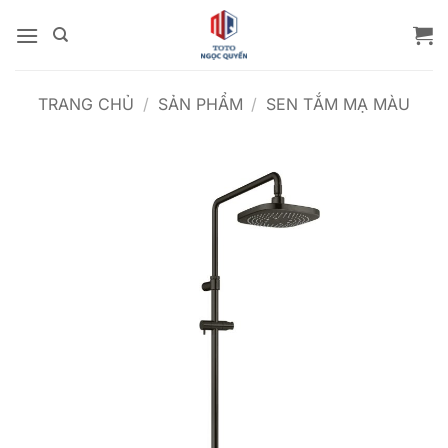
Bỏ
qua
nội
dung
TRANG CHỦ
/
SẢN PHẨM
/
SEN TẮM MẠ MÀU