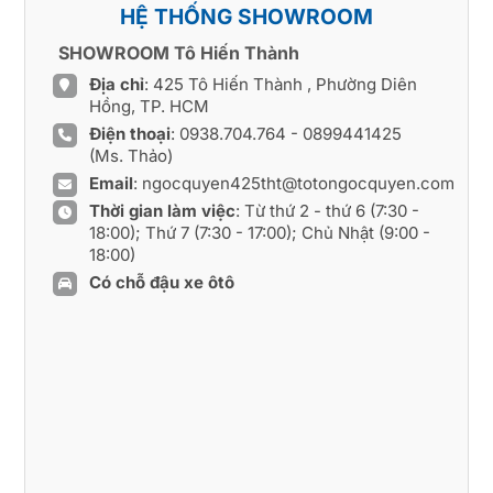
HỆ THỐNG SHOWROOM
SHOWROOM Tô Hiến Thành
Địa chỉ
: 425 Tô Hiến Thành , Phường Diên
Hồng, TP. HCM
Điện thoại
:
0938.704.764
-
0899441425
(Ms. Thảo)
Email
:
ngocquyen425tht@totongocquyen.com
Thời gian làm việc
: Từ thứ 2 - thứ 6 (7:30 -
18:00); Thứ 7 (7:30 - 17:00); Chủ Nhật (9:00 -
18:00)
Có chỗ đậu xe ôtô