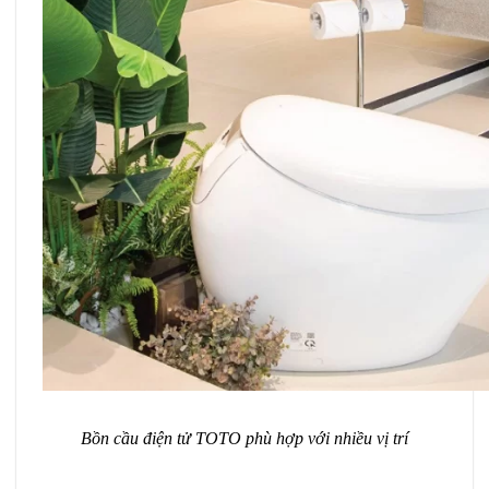
Bồn cầu điện tử TOTO phù hợp với nhiều vị trí