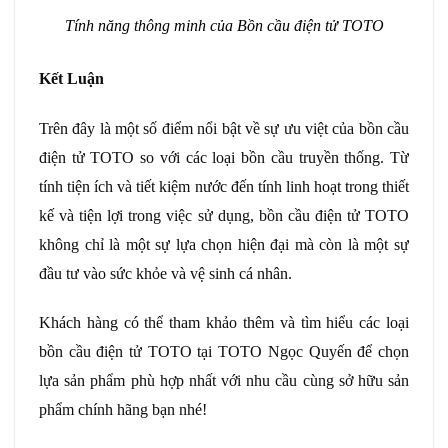
Tính năng thông minh của Bồn cầu điện tử TOTO
Kết Luận
Trên đây là một số điểm nổi bật về sự ưu việt của bồn cầu
điện tử TOTO so với các loại bồn cầu truyền thống. Từ
tính tiện ích và tiết kiệm nước đến tính linh hoạt trong thiết
kế và tiện lợi trong việc sử dụng, bồn cầu điện tử TOTO
không chỉ là một sự lựa chọn hiện đại mà còn là một sự
đầu tư vào sức khỏe và vệ sinh cá nhân.
Khách hàng có thể tham khảo thêm và tìm hiểu các loại
bồn cầu điện tử TOTO tại TOTO Ngọc Quyến để chọn
lựa sản phẩm phù hợp nhất với nhu cầu cùng sở hữu sản
phẩm chính hãng bạn nhé!