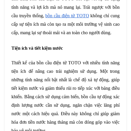
tính năng và lợi ích mà nó mang lại. Trái ngược với bồn
cầu truyền thống,
bồn cầu điện tử TOTO
không chỉ cung
cấp sự tiện ích mà còn tạo ra một môi trường vệ sinh cao
cấp, mang lại sự thoải mái và an toàn cho người dùng.
Tiện ích và tiết kiệm nước
Thiết kế của bồn cầu điện tử TOTO với nhiều tính năng
tiện ích để nâng cao trải nghiệm sử dụng. Một trong
những tính năng nổi bật nhất là chế độ xả tự động, giúp
tiết kiệm nước và giảm thiểu rủi ro tiếp xúc với bảng điều
khiển. Bằng cách sử dụng cảm biến, bồn cầu tự động xác
định lượng nước cần sử dụng, ngăn chặn việc lãng phí
nước một cách hiệu quả. Điều này không chỉ giúp giảm
hóa đơn tiền nước hàng tháng mà còn đóng góp vào việc
bảo vệ môi trường.