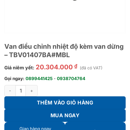
Van điều chỉnh nhiệt độ kèm van dừng
– TBV01407BA#MBL
₫
20.304.000
Giá niêm yết:
(đã có VAT)
Gọi ngay:
0899441425
-
0938704764
Van điều chỉnh nhiệt độ kèm van dừng - TBV01407BA#MBL số
THÊM VÀO GIỎ HÀNG
MUA NGAY
Giao hàng ngay