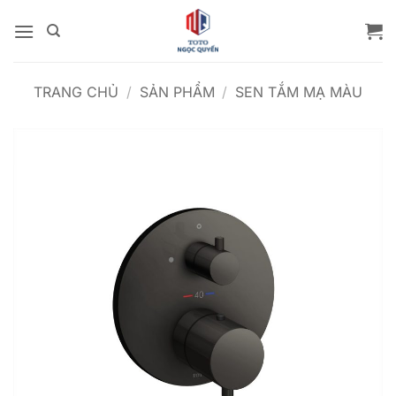
Bỏ
qua
nội
dung
TRANG CHỦ
/
SẢN PHẨM
/
SEN TẮM MẠ MÀU