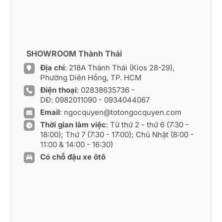
SHOWROOM Thành Thái
Địa chỉ
: 218A Thành Thái (Kios 28-29),
Phường Diên Hồng, TP. HCM
Điện thoại
:
02838635736
-
DĐ:
0982011090
-
0934044067
Email
:
ngocquyen@totongocquyen.com
Thời gian làm việc
: Từ thứ 2 - thứ 6 (7:30 -
18:00); Thứ 7 (7:30 - 17:00); Chủ Nhật (8:00 -
11:00 & 14:00 - 16:30)
Có chỗ đậu xe ôtô