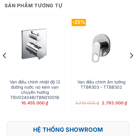
SẢN PHẨM TƯƠNG TỰ
-25%
Van điều chỉnh nhiệt độ (2
Van điều chỉnh âm tường
đường nước ra) kèm van
TTBR303 – TTBB302
chuyển hướng
TBV02404B/TBN01001B
Giá
Giá
16.455.000
₫
3.710.000
₫
2.793.000
₫
gốc
hiện
là:
tại
3.710.000 ₫.
là:
2.79
HỆ THỐNG SHOWROOM