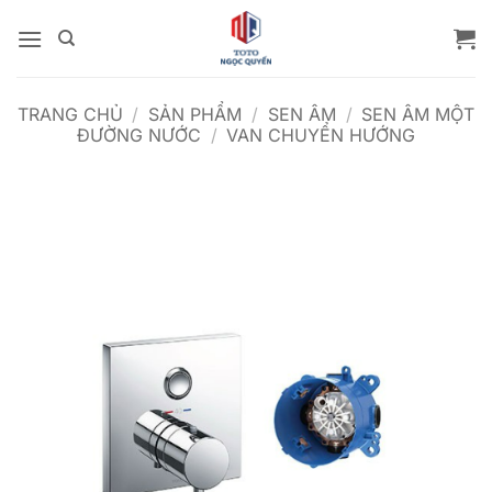
Bỏ
qua
nội
dung
TRANG CHỦ
/
SẢN PHẨM
/
SEN ÂM
/
SEN ÂM MỘT
ĐƯỜNG NƯỚC
/
VAN CHUYỂN HƯỚNG