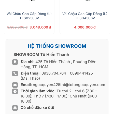
Vòi Chậu Cao Cấp Dòng (L)
Vòi Chậu Cao Cấp Dòng (L)
TLS02303V
TLS04306V
Giá
Giá
3.809.000
₫
3.048.000
₫
4.006.000
₫
gốc
hiện
là:
tại
3.809.000 ₫.
là:
3.048.000 ₫.
HỆ THỐNG SHOWROOM
SHOWROOM Tô Hiến Thành
Địa chỉ
: 425 Tô Hiến Thành , Phường Diên
Hồng, TP. HCM
Điện thoại
:
0938.704.764
-
0899441425
(Ms. Thảo)
Email
:
ngocquyen425tht@totongocquyen.com
Thời gian làm việc
: Từ thứ 2 - thứ 6 (7:30 -
18:00); Thứ 7 (7:30 - 17:00); Chủ Nhật (9:00 -
18:00)
Có chỗ đậu xe ôtô