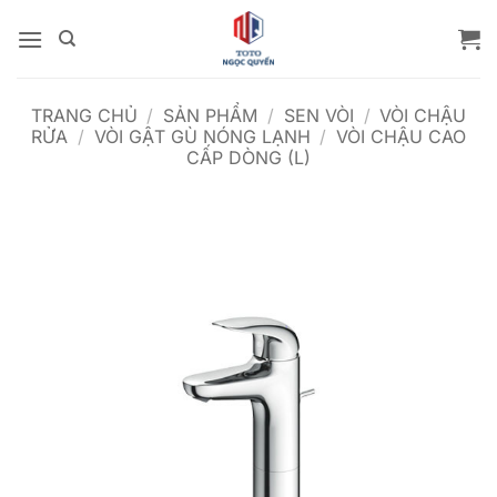
Bỏ
qua
nội
dung
TRANG CHỦ
/
SẢN PHẨM
/
SEN VÒI
/
VÒI CHẬU
RỬA
/
VÒI GẬT GÙ NÓNG LẠNH
/
VÒI CHẬU CAO
CẤP DÒNG (L)