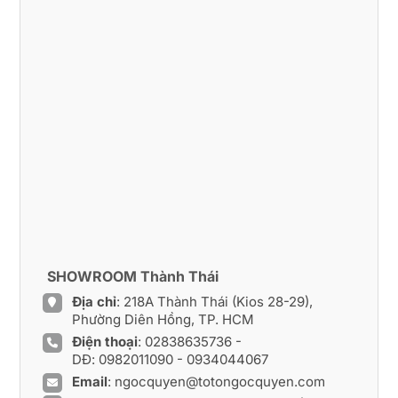
SHOWROOM Thành Thái
Địa chỉ
: 218A Thành Thái (Kios 28-29),
Phường Diên Hồng, TP. HCM
Điện thoại
:
02838635736
-
DĐ:
0982011090
-
0934044067
Email
:
ngocquyen@totongocquyen.com