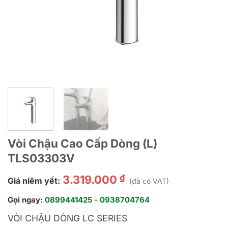
Vòi Chậu Cao Cấp Dòng (L)
TLS03303V
₫
3.319.000
Giá niêm yết:
(đã có VAT)
Gọi ngay:
0899441425
-
0938704764
VÒI CHẬU DÒNG LC SERIES