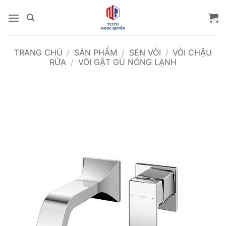
Bỏ
qua
nội
dung
TRANG CHỦ
/
SẢN PHẨM
/
SEN VÒI
/
VÒI CHẬU
RỬA
/
VÒI GẬT GÙ NÓNG LẠNH