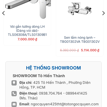
Vòi gắn tường dòng LH
(Dáng vòi dài)-
TLS06308A/TLS01309B1
Sen tắm nóng lạnh –
7.000.000
₫
TBG01302VA TBG01302V
á
Giá
Giá
6.392.000
₫
5.114.000
₫
ện
gốc
hiện
là:
tại
6.392.000 ₫.
là:
280.000 ₫.
5.114
HỆ THỐNG SHOWROOM
SHOWROOM Tô Hiến Thành
Địa chỉ
: 425 Tô Hiến Thành , Phường Diên
Hồng, TP. HCM
Điện thoại
:
0938.704.764
-
0899441425
(Ms. Thảo)
Email
:
ngocquyen425tht@totongocquyen.com