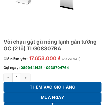
Vòi chậu gật gù nóng lạnh gắn tường
GC (2 lỗ) TLG08307BA
₫
17.653.000
Giá niêm yết:
(đã có VAT)
Gọi ngay:
0899441425
-
0938704764
Vòi chậu gật gù nóng lạnh gắn tường GC (2 lỗ) TLG08307BA số
THÊM VÀO GIỎ HÀNG
MUA NGAY