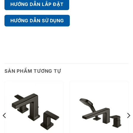
HƯỚNG DẪN LẮP ĐẶT
HƯỚNG DẪN SỬ DỤNG
SẢN PHẨM TƯƠNG TỰ