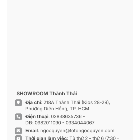
SHOWROOM Thành Thái
Địa chỉ
: 218A Thành Thái (Kios 28-29),
Phường Diên Hồng, TP. HCM
Điện thoại
:
02838635736
-
DĐ:
0982011090
-
0934044067
Email
:
ngocquyen@totongocquyen.com
Thời gian làm việc
: Từ thứ 2 - thứ 6 (7:30 -