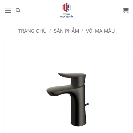
Bỏ
qua
nội
dung
TRANG CHỦ
/
SẢN PHẨM
/
VÒI MẠ MÀU