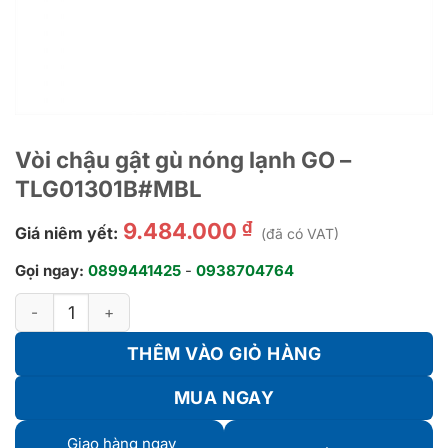
Vòi chậu gật gù nóng lạnh GO –
TLG01301B#MBL
₫
9.484.000
Giá niêm yết:
(đã có VAT)
Gọi ngay:
0899441425
-
0938704764
Vòi chậu gật gù nóng lạnh GO - TLG01301B#MBL số lượng
THÊM VÀO GIỎ HÀNG
MUA NGAY
Giao hàng ngay