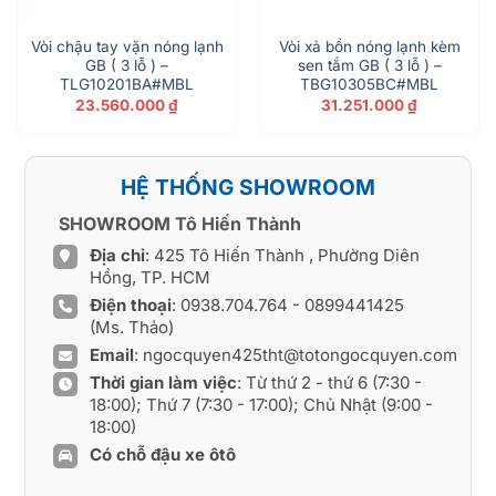
Vòi chậu tay vặn nóng lạnh
Vòi xả bồn nóng lạnh kèm
GB ( 3 lỗ ) –
sen tắm GB ( 3 lỗ ) –
TLG10201BA#MBL
TBG10305BC#MBL
23.560.000
₫
31.251.000
₫
HỆ THỐNG SHOWROOM
SHOWROOM Tô Hiến Thành
Địa chỉ
: 425 Tô Hiến Thành , Phường Diên
Hồng, TP. HCM
Điện thoại
:
0938.704.764
-
0899441425
(Ms. Thảo)
Email
:
ngocquyen425tht@totongocquyen.com
Thời gian làm việc
: Từ thứ 2 - thứ 6 (7:30 -
18:00); Thứ 7 (7:30 - 17:00); Chủ Nhật (9:00 -
18:00)
Có chỗ đậu xe ôtô