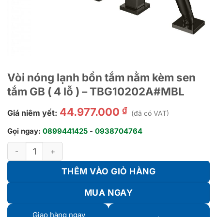
Vòi nóng lạnh bồn tắm nằm kèm sen
tắm GB ( 4 lỗ ) – TBG10202A#MBL
₫
44.977.000
Giá niêm yết:
(đã có VAT)
Gọi ngay:
0899441425
-
0938704764
Vòi nóng lạnh bồn tắm nằm kèm sen tắm GB ( 4 lỗ ) - TBG102
THÊM VÀO GIỎ HÀNG
MUA NGAY
Giao hàng ngay