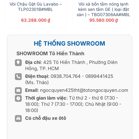
Vòi Chậu Gật Gù Lavabo –
Vòi xả bồn tắm nóng lạnh
TLP02301B#MBL
kèm sen tắm GE ( loại đặt
sàn ) – TBG07306AA#MBL
63.288.000
₫
95.580.000
₫
HỆ THỐNG SHOWROOM
SHOWROOM Tô Hiến Thành
Địa chỉ
: 425 Tô Hiến Thành , Phường Diên
Hồng, TP. HCM
Điện thoại
:
0938.704.764
-
0899441425
(Ms. Thảo)
Email
:
ngocquyen425tht@totongocquyen.com
Thời gian làm việc
: Từ thứ 2 - thứ 6 (7:30 -
18:00); Thứ 7 (7:30 - 17:00); Chủ Nhật (9:00 -
18:00)
Có chỗ đậu xe ôtô