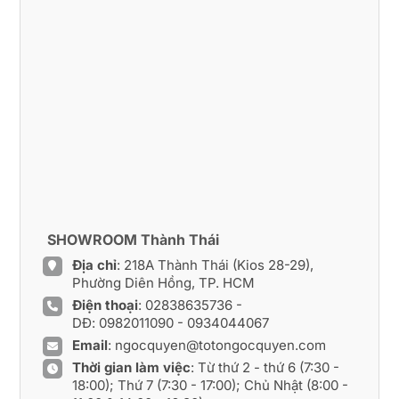
SHOWROOM Thành Thái
Địa chỉ
: 218A Thành Thái (Kios 28-29),
Phường Diên Hồng, TP. HCM
Điện thoại
:
02838635736
-
DĐ:
0982011090
-
0934044067
Email
:
ngocquyen@totongocquyen.com
Thời gian làm việc
: Từ thứ 2 - thứ 6 (7:30 -
18:00); Thứ 7 (7:30 - 17:00); Chủ Nhật (8:00 -