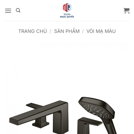
Bỏ
qua
nội
dung
TRANG CHỦ
/
SẢN PHẨM
/
VÒI MẠ MÀU