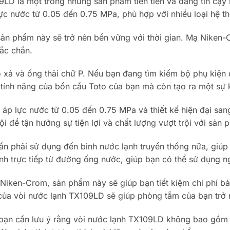
9LD là một trong những sản phẩm tiên tiến và đáng tin cậy n
c nước từ 0.05 đến 0.75 MPa, phù hợp với nhiều loại hệ t
 sản phẩm này sẽ trở nên bền vững với thời gian. Mạ Niken
hắc chắn.
ả và ống thải chữ P. Nếu bạn đang tìm kiếm bộ phụ kiện c
tính năng của bồn cầu Toto của bạn mà còn tạo ra một sự 
 áp lực nước từ 0.05 đến 0.75 MPa và thiết kế hiện đại s
 để tận hưởng sự tiện lợi và chất lượng vượt trội với sản 
ần phải sử dụng đến bình nước lạnh truyền thống nữa, giúp 
h trực tiếp từ đường ống nước, giúp bạn có thể sử dụng n
ken-Crom, sản phẩm này sẽ giúp bạn tiết kiệm chi phí bảo 
của vòi nước lạnh TX109LD sẽ giúp phòng tắm của bạn trở nê
bạn cần lưu ý rằng vòi nước lạnh TX109LD không bao gồm bộ