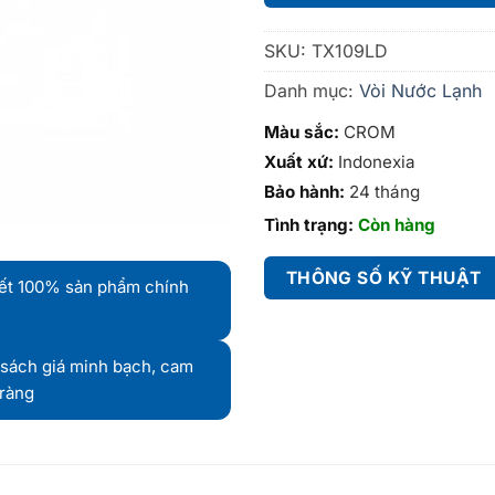
SKU:
TX109LD
Danh mục:
Vòi Nước Lạnh
Màu sắc:
CROM
Xuất xứ:
Indonexia
Bảo hành:
24 tháng
Tình trạng:
Còn hàng
THÔNG SỐ KỸ THUẬT
ết 100% sản phẩm chính
sách giá minh bạch, cam
 ràng