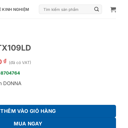
Tìm
Ẻ KINH NGHIỆM
kiếm:
 TX109LD
₫
0
(đã có VAT)
38704764
ạnh DONNA
ợng
THÊM VÀO GIỎ HÀNG
MUA NGAY