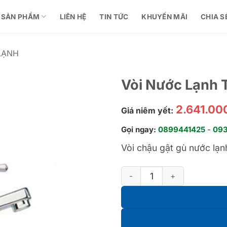
SẢN PHẨM
LIÊN HỆ
TIN TỨC
KHUYẾN MÃI
CHIA S
LẠNH
Vòi Nước Lạnh
2.641.00
Giá niêm yết:
Gọi ngay:
0899441425
-
09
Vòi chậu gật gù nước l
Vòi Nước Lạnh TX109LD số lư