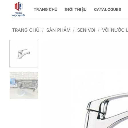
Bỏ
TRANG CHỦ
GIỚI THIỆU
CATALOGUES
qua
nội
dung
TRANG CHỦ
/
SẢN PHẨM
/
SEN VÒI
/
VÒI NƯỚC 