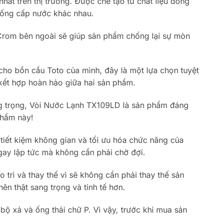
hất trên thị trường. Được chế tạo từ chất liệu đồng
hống cấp nước khác nhau.
-Crom bên ngoài sẽ giúp sản phẩm chống lại sự mòn
ho bồn cầu Toto của mình, đây là một lựa chọn tuyệt
kết hợp hoàn hảo giữa hai sản phẩm.
ang trọng, Vòi Nước Lạnh TX109LD là sản phẩm đáng
phẩm này!
tiết kiệm không gian và tối ưu hóa chức năng của
gay lập tức mà không cần phải chờ đợi.
trì và thay thế vì sẽ không cần phải thay thế sản
n thật sang trọng và tinh tế hơn.
 xả và ống thải chữ P. Vì vậy, trước khi mua sản