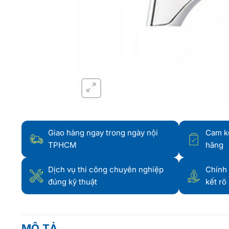
Giao hàng ngay trong ngày nội
Cam k
TPHCM
hãng
Dịch vụ thi công chuyên nghiệp
Chính 
đúng kỹ thuật
kết rõ
MÔ TẢ