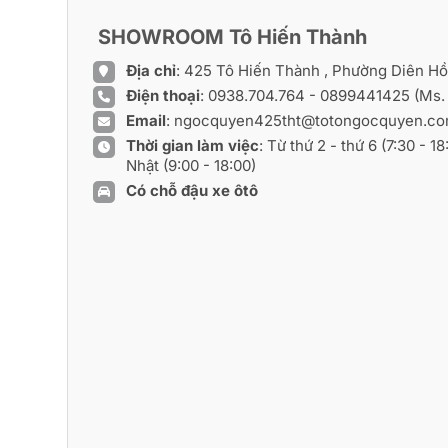
SHOWROOM Tô Hiến Thành
Địa chỉ
: 425 Tô Hiến Thành , Phường Diên H
Điện thoại
:
0938.704.764
-
0899441425
(Ms.
Email
:
ngocquyen425tht@totongocquyen.c
Thời gian làm việc
: Từ thứ 2 - thứ 6 (7:30 - 1
Nhật (9:00 - 18:00)
Có chỗ đậu xe ôtô