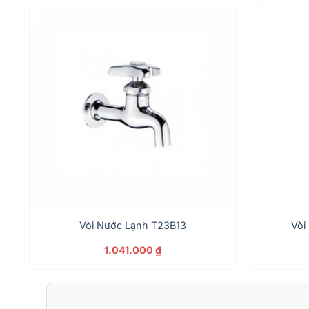
Vòi Nước Lạnh T23B13
Vòi
1.041.000
₫
.000 ₫.