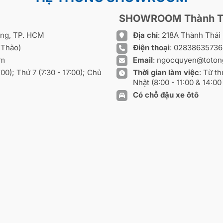
SHOWROOM Thành T
ồng, TP. HCM
Địa chỉ
: 218A Thành Thá
 Thảo)
Điện thoại
:
0283863573
om
Email
:
ngocquyen@toton
8:00); Thứ 7 (7:30 - 17:00); Chủ
Thời gian làm việc
: Từ th
Nhật (8:00 - 11:00 & 14:00 
Có chỗ đậu xe ôtô