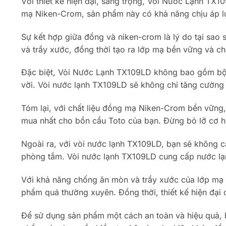
Với thiết kế hiện đại, sang trọng, Vòi Nước Lạnh TX10
mạ Niken-Crom, sản phẩm này có khả năng chịu áp lự
Sự kết hợp giữa đồng và niken-crom là lý do tại sao
và trầy xước, đồng thời tạo ra lớp mạ bền vững và c
Đặc biệt, Vòi Nước Lạnh TX109LD không bao gồm bộ x
vời. Vòi nước lạnh TX109LD sẽ không chỉ tăng cường 
Tóm lại, với chất liệu đồng mạ Niken-Crom bền vững,
mua nhất cho bồn cầu Toto của bạn. Đừng bỏ lỡ cơ hội
Ngoài ra, với vòi nước lạnh TX109LD, bạn sẽ không c
phòng tắm. Vòi nước lạnh TX109LD cung cấp nước lạn
Với khả năng chống ăn mòn và trầy xước của lớp mạ Ni
phẩm quá thường xuyên. Đồng thời, thiết kế hiện đại 
Để sử dụng sản phẩm một cách an toàn và hiệu quả, 