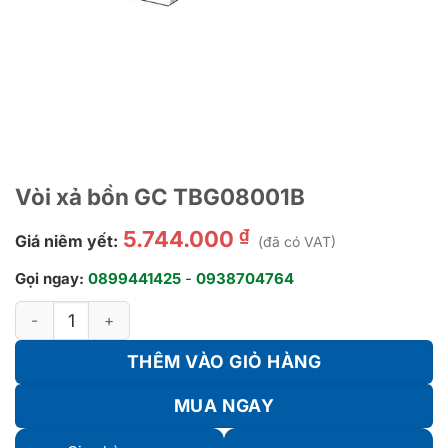
Vòi xả bồn GC TBG08001B
₫
5.744.000
Giá niêm yết:
(đã có VAT)
Gọi ngay:
0899441425
-
0938704764
Vòi xả bồn GC TBG08001B số lượng
THÊM VÀO GIỎ HÀNG
MUA NGAY