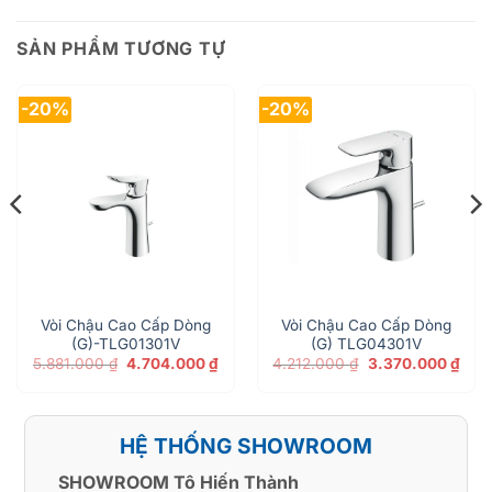
SẢN PHẨM TƯƠNG TỰ
-20%
-20%
Vòi Chậu Cao Cấp Dòng
Vòi Chậu Cao Cấp Dòng
(G)-TLG01301V
(G) TLG04301V
Giá
Giá
Giá
Giá
5.881.000
₫
4.704.000
₫
4.212.000
₫
3.370.000
₫
n
gốc
hiện
gốc
hiện
là:
tại
là:
tại
5.881.000 ₫.
là:
4.212.000 ₫.
là:
77.000 ₫.
4.704.000 ₫.
3.37
HỆ THỐNG SHOWROOM
SHOWROOM Tô Hiến Thành