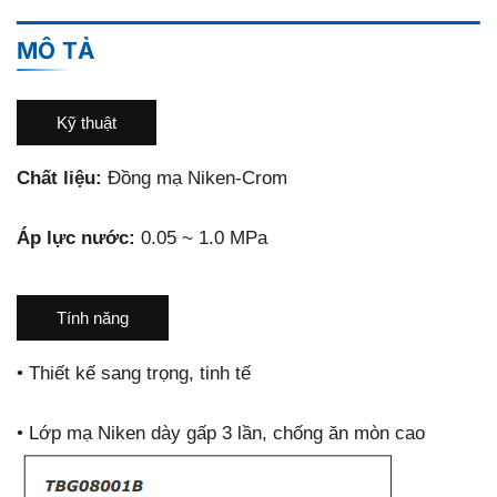
MÔ TẢ
Kỹ thuật
Chất liệu:
Đồng mạ Niken-Crom
Áp lực nước:
0.05 ~ 1.0 MPa
Tính năng
•
Thiết kế sang trọng, tinh tế
•
Lớp mạ Niken dày gấp 3 lần, chống ăn mòn cao