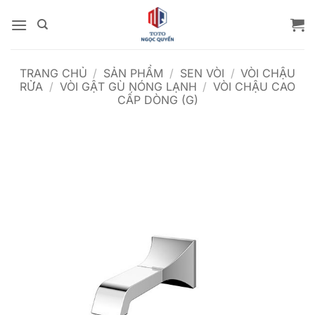
Bỏ
qua
nội
dung
TRANG CHỦ
/
SẢN PHẨM
/
SEN VÒI
/
VÒI CHẬU
RỬA
/
VÒI GẬT GÙ NÓNG LẠNH
/
VÒI CHẬU CAO
CẤP DÒNG (G)