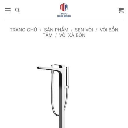
Bỏ
qua
nội
dung
TRANG CHỦ
/
SẢN PHẨM
/
SEN VÒI
/
VÒI BỒN
TẮM
/
VÒI XẢ BỒN