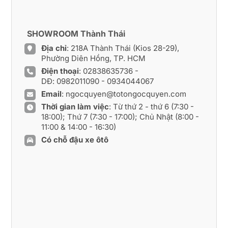
SHOWROOM Thành Thái
Địa chỉ
: 218A Thành Thái (Kios 28-29),
Phường Diên Hồng, TP. HCM
Điện thoại
:
02838635736
-
DĐ:
0982011090
-
0934044067
Email
:
ngocquyen@totongocquyen.com
Thời gian làm việc
: Từ thứ 2 - thứ 6 (7:30 -
18:00); Thứ 7 (7:30 - 17:00); Chủ Nhật (8:00 -
11:00 & 14:00 - 16:30)
Có chỗ đậu xe ôtô