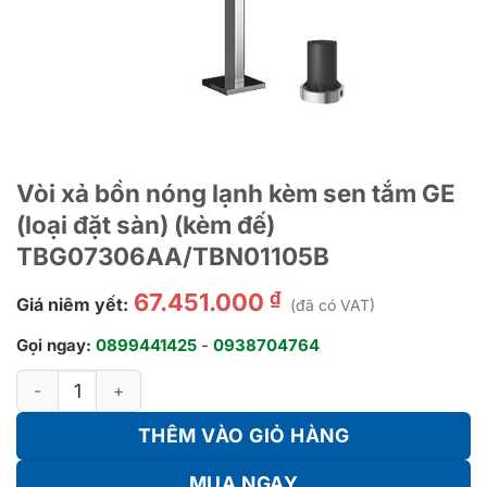
Vòi xả bồn nóng lạnh kèm sen tắm GE
(loại đặt sàn) (kèm đế)
TBG07306AA/TBN01105B
₫
67.451.000
Giá niêm yết:
(đã có VAT)
Gọi ngay:
0899441425
-
0938704764
Vòi xả bồn nóng lạnh kèm sen tắm GE (loại đặt sàn) (kèm đ
THÊM VÀO GIỎ HÀNG
MUA NGAY