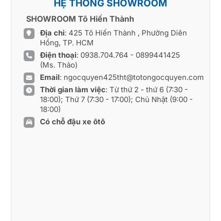
HỆ THỐNG SHOWROOM
SHOWROOM Tô Hiến Thành
Địa chỉ
: 425 Tô Hiến Thành , Phường Diên
Hồng, TP. HCM
Điện thoại
:
0938.704.764
-
0899441425
(Ms. Thảo)
Email
:
ngocquyen425tht@totongocquyen.com
Thời gian làm việc
: Từ thứ 2 - thứ 6 (7:30 -
18:00); Thứ 7 (7:30 - 17:00); Chủ Nhật (9:00 -
18:00)
Có chỗ đậu xe ôtô