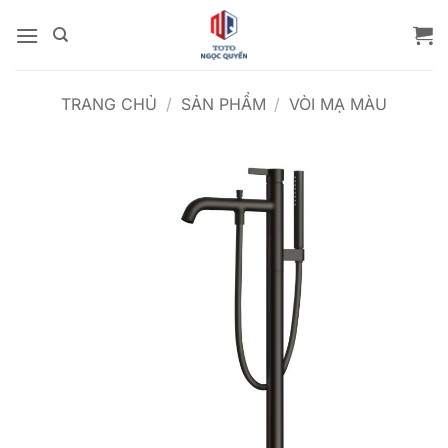
Bỏ
qua
nội
dung
TRANG CHỦ
/
SẢN PHẨM
/
VÒI MẠ MÀU