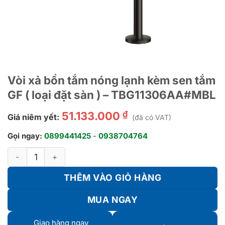
Vòi xả bồn tắm nóng lạnh kèm sen tắm
GF ( loại đặt sàn ) – TBG11306AA#MBL
₫
51.133.000
Giá niêm yết:
(đã có VAT)
Gọi ngay:
0899441425
-
0938704764
Vòi xả bồn tắm nóng lạnh kèm sen tắm GF ( loại đặt sàn ) - T
THÊM VÀO GIỎ HÀNG
MUA NGAY
Giao hàng ngay