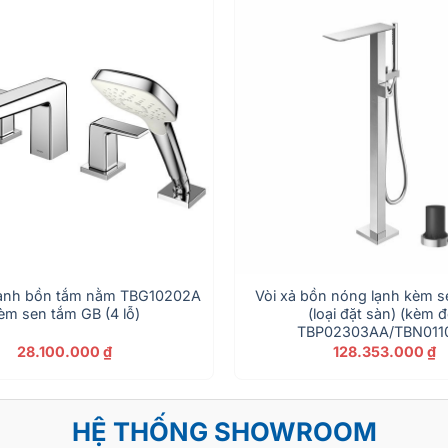
lạnh bồn tắm nằm TBG10202A
Vòi xả bồn nóng lạnh kèm s
èm sen tắm GB (4 lỗ)
(loại đặt sàn) (kèm đ
TBP02303AA/TBN011
28.100.000
₫
128.353.000
₫
HỆ THỐNG SHOWROOM