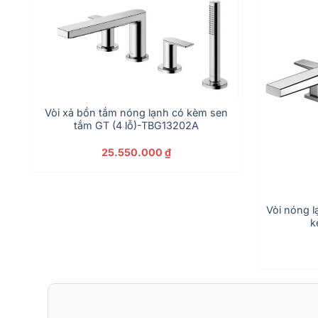
Vòi xả bồn tắm nóng lạnh có kèm sen
tắm GT (4 lỗ)-TBG13202A
25.550.000
₫
m
Vòi nóng 
k