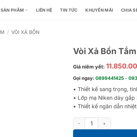
SẢN PHẨM
LIÊN HỆ
TIN TỨC
KHUYẾN MÃI
CHIA S
ẮM
/
VÒI XẢ BỒN
Vòi Xả Bồn Tắ
11.850.0
Giá niêm yết:
Gọi ngay:
0899441425
-
09
•
Thiết kế sang trọng, tin
•
Lớp mạ Niken dày gấp 
•
Thiết kế ngăn dẫn nhiệt
Vòi Xả Bồn Tắm Nóng Lạnh T