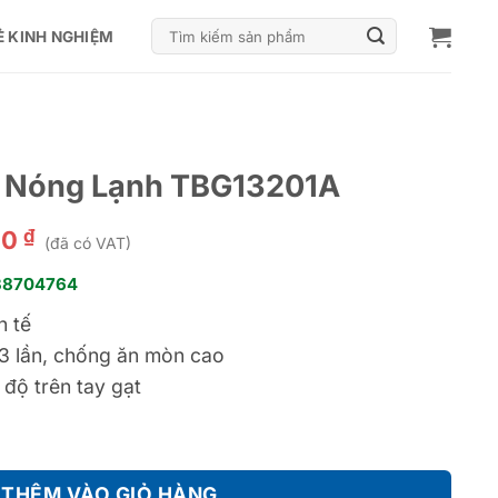
Tìm
Ẻ KINH NGHIỆM
kiếm:
m Nóng Lạnh TBG13201A
₫
00
(đã có VAT)
38704764
h tế
3 lần, chống ăn mòn cao
 độ trên tay gạt
BG13201A số lượng
THÊM VÀO GIỎ HÀNG