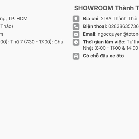
SHOWROOM Thành T
ồng, TP. HCM
Địa chỉ
: 218A Thành Thá
 Thảo)
Điện thoại
:
0283863573
om
Email
:
ngocquyen@toton
8:00); Thứ 7 (7:30 - 17:00); Chủ
Thời gian làm việc
: Từ th
Nhật (8:00 - 11:00 & 14:00 
Có chỗ đậu xe ôtô