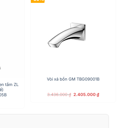
Vòi xả bồn GM TBG09001B
en tắm ZL
ế)
Giá
Giá
3.436.000
₫
2.405.000
₫
05B
gốc
hiện
là:
tại
3.436.000 ₫.
là:
2.405.000 ₫.