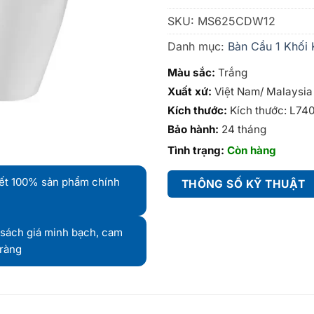
SKU:
MS625CDW12
Danh mục:
Bàn Cầu 1 Khối 
Màu sắc:
Trắng
Xuất xứ:
Việt Nam/ Malaysia
Kích thước:
Kích thước: L74
Bảo hành:
24 tháng
Tình trạng:
Còn hàng
ết 100% sản phẩm chính
THÔNG SỐ KỸ THUẬT
sách giá minh bạch, cam
 ràng