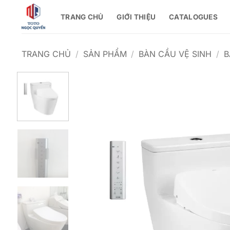
Bỏ
TRANG CHỦ
GIỚI THIỆU
CATALOGUES
qua
nội
dung
TRANG CHỦ
/
SẢN PHẨM
/
BÀN CẦU VỆ SINH
/
B