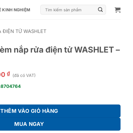
Tìm
Ẻ KINH NGHIỆM
kiếm:
A ĐIỆN TỬ WASHLET
kèm nắp rửa điện tử WASHLET –
₫
00
(đã có VAT)
38704764
điện tử WASHLET - MS625CDW12 số lượng
THÊM VÀO GIỎ HÀNG
MUA NGAY