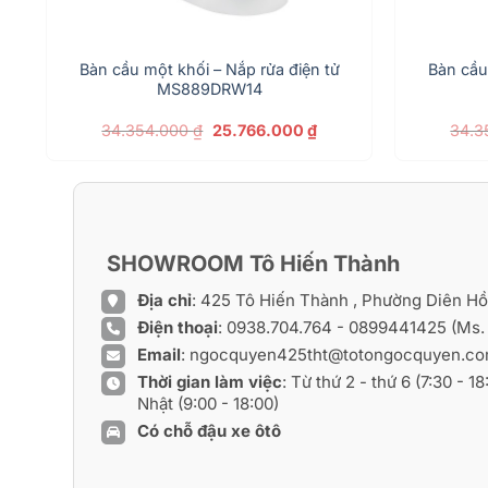
Bàn cầu một khối – Nắp rửa điện tử
Bàn cầu
MS889DRW14
Giá
Giá
34.354.000
₫
25.766.000
₫
34.3
gốc
hiện
là:
tại
34.354.000 ₫.
là:
25.766.000 ₫.
SHOWROOM Tô Hiến Thành
Địa chỉ
: 425 Tô Hiến Thành , Phường Diên H
Điện thoại
:
0938.704.764
-
0899441425
(Ms.
Email
:
ngocquyen425tht@totongocquyen.c
Thời gian làm việc
: Từ thứ 2 - thứ 6 (7:30 - 1
Nhật (9:00 - 18:00)
Có chỗ đậu xe ôtô