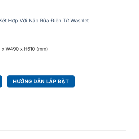
Kết Hợp Với Nắp Rửa Điện Tử Washlet
0 x W490 x H610 (mm)
HƯỚNG DẪN LẮP ĐẶT