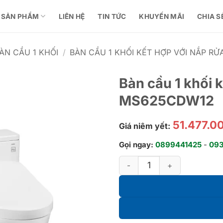
SẢN PHẨM
LIÊN HỆ
TIN TỨC
KHUYẾN MÃI
CHIA S
ÀN CẦU 1 KHỐI
/
BÀN CẦU 1 KHỐI KẾT HỢP VỚI NẮP RỬ
Bàn cầu 1 khối 
MS625CDW12
51.477.0
Giá niêm yết:
Gọi ngay:
0899441425
-
09
Bàn cầu 1 khối kèm nắp rửa 