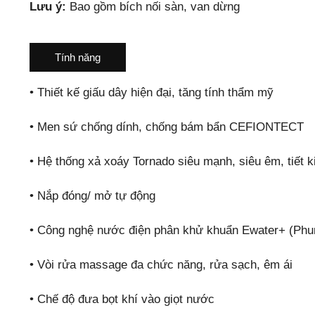
Lưu ý:
Bao gồm bích nối sàn, van dừng
Tính năng
•
Thiết kế giấu dây hiện đại, tăng tính thẩm mỹ
•
Men sứ chống dính, chống bám bẩn CEFIONTECT
•
Hệ thống xả xoáy Tornado siêu mạnh, siêu êm, tiết 
•
Nắp đóng/ mở tự động
•
Công nghệ nước điện phân khử khuẩn Ewater+ (Phun t
•
Vòi rửa massage đa chức năng, rửa sạch, êm ái
•
Chế độ đưa bọt khí vào giọt nước