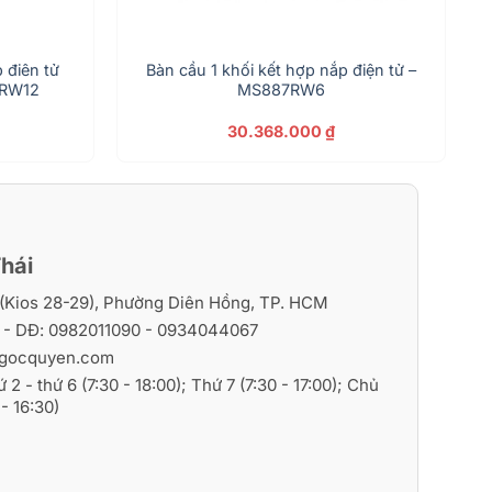
 điên tử
Bàn cầu 1 khối kết hợp nắp điện tử –
DRW12
MS887RW6
30.368.000
₫
hái
i (Kios 28-29), Phường Diên Hồng, TP. HCM
6
- DĐ:
0982011090
-
0934044067
gocquyen.com
ứ 2 - thứ 6 (7:30 - 18:00); Thứ 7 (7:30 - 17:00); Chủ
- 16:30)