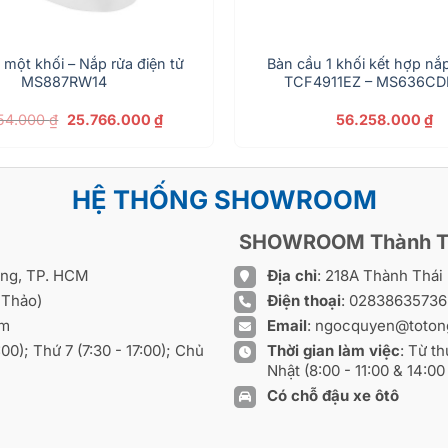
 một khối – Nắp rửa điện tử
Bàn cầu 1 khối kết hợp nắp
MS887RW14
TCF4911EZ – MS636C
Giá
Giá
54.000
₫
25.766.000
₫
56.258.000
₫
gốc
hiện
là:
tại
34.354.000 ₫.
là:
25.766.000 ₫.
HỆ THỐNG SHOWROOM
SHOWROOM Thành T
ồng, TP. HCM
Địa chỉ
: 218A Thành Thá
 Thảo)
Điện thoại
:
0283863573
om
Email
:
ngocquyen@toton
8:00); Thứ 7 (7:30 - 17:00); Chủ
Thời gian làm việc
: Từ th
Nhật (8:00 - 11:00 & 14:00 
Có chỗ đậu xe ôtô