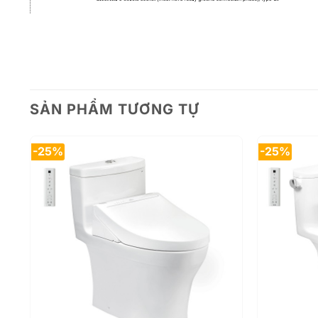
SẢN PHẨM TƯƠNG TỰ
-25%
-25%